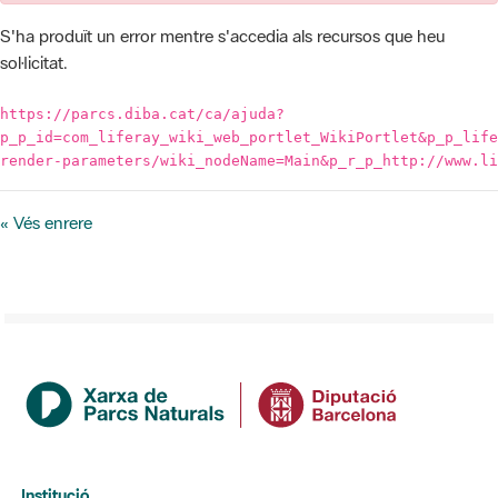
https://parcs.diba.cat/ca/ajuda?
p_p_id=com_liferay_wiki_web_portlet_WikiPortlet&p_p_life
render-parameters/wiki_nodeName=Main&p_r_p_http://www.li
« Vés enrere
Institució
La Diputació de Barcelona
Gerència de Serveis d'Espais Naturals