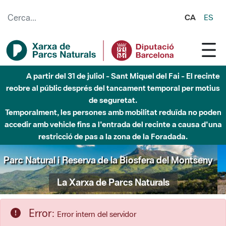
Salta al contingut principal
CA
ES
Fins al desembre de 2026 - Parc Fluvial Besòs -
Afectacions a la llera del Parc Fluvial del Besòs degut a
obres de construcció d'una passera sobre el riu
Parc Natural de Sant Llorenç del Munt i l'Obac
La Xarxa de Parcs Naturals
Error:
Error intern del servidor
S'ha produït un error mentre s'accedia als recursos que heu
sol·licitat.