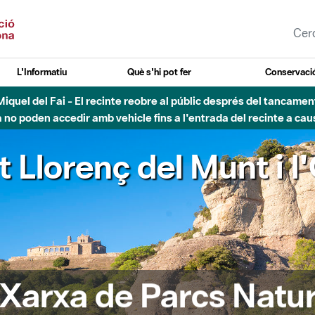
L'Informatiu
Què s'hi pot fer
Conservació
nt Miquel del Fai - El recinte reobre al públic després del tancam
o poden accedir amb vehicle fins a l'entrada del recinte a caus
t Llorenç del Munt i l
 Xarxa de Parcs Natur