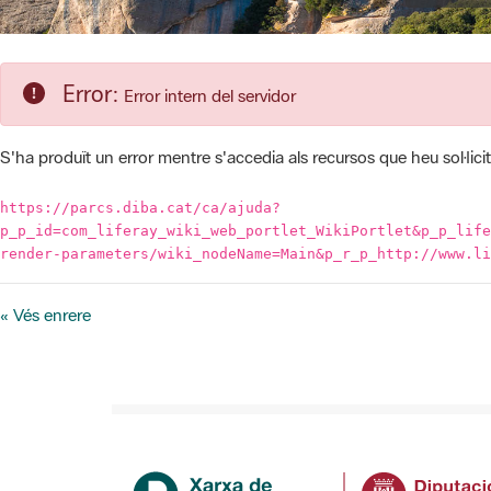
Error:
Error intern del servidor
S'ha produït un error mentre s'accedia als recursos que heu sol·licit
https://parcs.diba.cat/ca/ajuda?
p_p_id=com_liferay_wiki_web_portlet_WikiPortlet&p_p_life
render-parameters/wiki_nodeName=Main&p_r_p_http://www.li
« Vés enrere