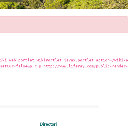
iki_web_portlet_WikiPortlet_javax.portlet.action=/wiki/e
setCur=false&p_r_p_http://www.liferay.com/public-render-
Directori