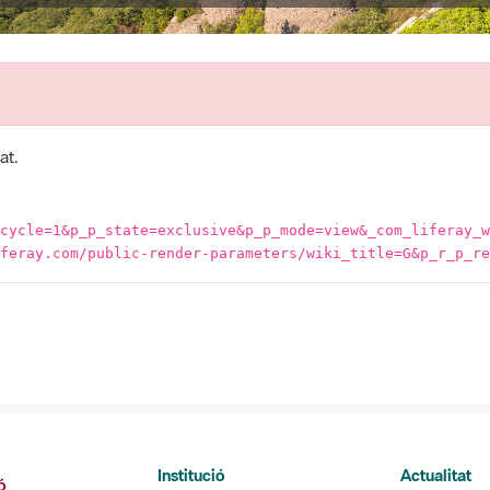
at.
cycle=1&p_p_state=exclusive&p_p_mode=view&_com_liferay_w
feray.com/public-render-parameters/wiki_title=G&p_r_p_re
Institució
Actualitat