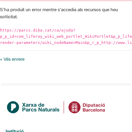
https://parcs.diba.cat/ca/ajuda?
p_p_id=com_liferay_wiki_web_portlet_WikiPortlet&p_p_life
render-parameters/wiki_nodeName=Main&p_r_p_http://www.li
« Vés enrere
Institució
La Diputació de Barcelona
Gerència de Serveis d'Espais Naturals