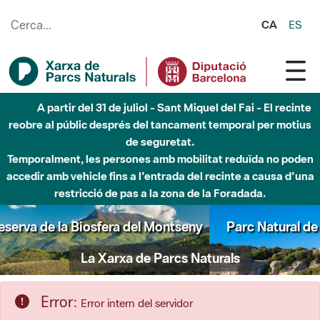
Salta al contingut principal
CA
ES
Fins al desembre de 2026 - Parc Fluvial Besòs -
Afectacions a la llera del Parc Fluvial del Besòs degut a
obres de construcció d'una passera sobre el riu
Parc Natural de Sant Llorenç del Munt i l'Obac
La Xarxa de Parcs Naturals
Error:
Error intern del servidor
S'ha produït un error mentre s'accedia als recursos que heu
sol·licitat.