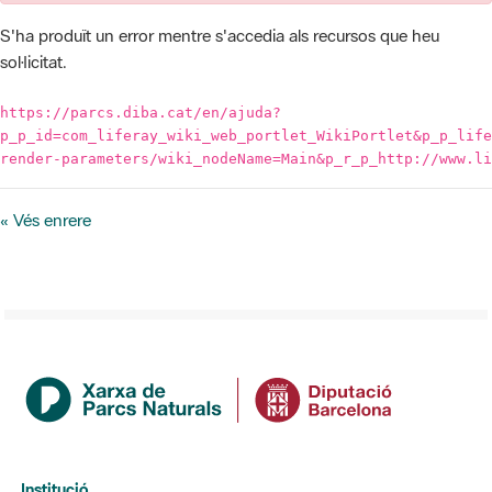
https://parcs.diba.cat/en/ajuda?
p_p_id=com_liferay_wiki_web_portlet_WikiPortlet&p_p_life
render-parameters/wiki_nodeName=Main&p_r_p_http://www.li
« Vés enrere
Institució
La Diputació de Barcelona
Gerència de Serveis d'Espais Naturals