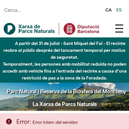
Salta al contingut principal
CA
ES
Fins al desembre de 2026 - Parc Fluvial Besòs -
Afectacions a la llera del Parc Fluvial del Besòs degut a
obres de construcció d'una passera sobre el riu
Parc Natural de Sant Llorenç del Munt i l'Obac
La Xarxa de Parcs Naturals
Error:
Error intern del servidor
S'ha produït un error mentre s'accedia als recursos que heu
sol·licitat.