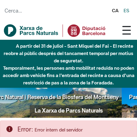
Salta al contingut principal
CA
ES
Fins al desembre de 2026 - Parc Fluvial Besòs -
Afectacions a la llera del Parc Fluvial del Besòs degut a
obres de construcció d'una passera sobre el riu
Parc Natural de Sant Llorenç del Munt i l'Obac
La Xarxa de Parcs Naturals
Error:
Error intern del servidor
S'ha produït un error mentre s'accedia als recursos que heu
sol·licitat.