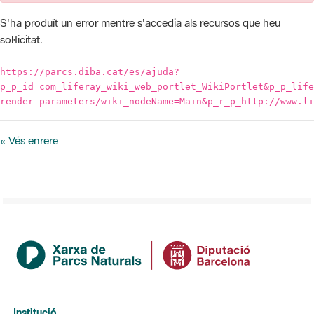
https://parcs.diba.cat/es/ajuda?
p_p_id=com_liferay_wiki_web_portlet_WikiPortlet&p_p_life
render-parameters/wiki_nodeName=Main&p_r_p_http://www.li
« Vés enrere
Institució
La Diputació de Barcelona
Gerència de Serveis d'Espais Naturals