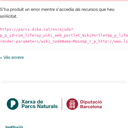
https://parcs.diba.cat/es/ajuda?
p_p_id=com_liferay_wiki_web_portlet_WikiPortlet&p_p_life
render-parameters/wiki_nodeName=Main&p_r_p_http://www.li
« Vés enrere
Institució
La Diputació de Barcelona
Gerència de Serveis d'Espais Naturals