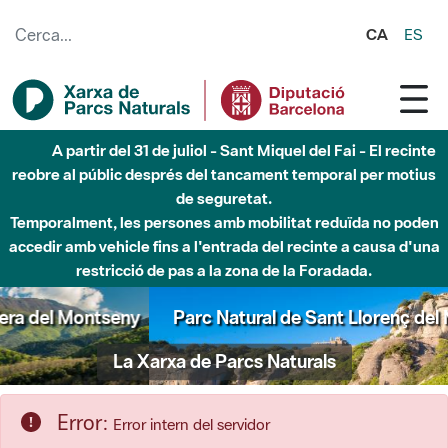
Salta al contingut principal
CA
ES
Fins al desembre de 2026 - Parc Fluvial Besòs -
Afectacions a la llera del Parc Fluvial del Besòs degut a
obres de construcció d'una passera sobre el riu
Parc Natural de Sant Llorenç del Munt i l'Obac
La Xarxa de Parcs Naturals
Error:
Error intern del servidor
S'ha produït un error mentre s'accedia als recursos que heu
sol·licitat.