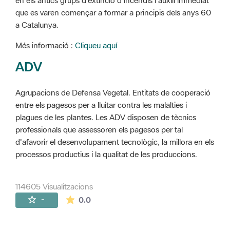
en els antics grups d'extinció d'incendis i auxili immediat
que es varen començar a formar a principis dels anys 60
a Catalunya.
Més informació :
Cliqueu aquí
ADV
Agrupacions de Defensa Vegetal. Entitats de cooperació
entre els pagesos per a lluitar contra les malalties i
plagues de les plantes. Les ADV disposen de tècnics
professionals que assessoren els pagesos per tal
d'afavorir el desenvolupament tecnològic, la millora en els
processos productius i la qualitat de les produccions.
114605 Visualitzacions
La mitjana de les valoracions és de 0 estr
-
0.0