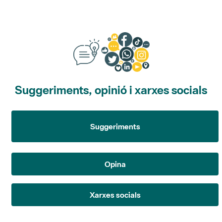
Suggeriments, opinió i xarxes socials
Suggeriments
Opina
Xarxes socials