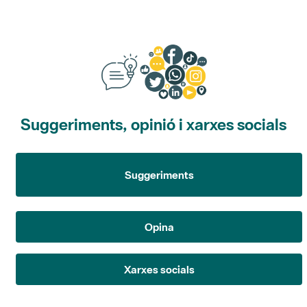
Suggeriments, opinió i xarxes socials
Suggeriments
Opina
Xarxes socials