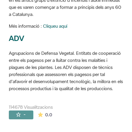
en els antics grups d'extinció d'incendis i auxili immediat
que es varen començar a formar a principis dels anys 60
a Catalunya.
Més informació :
Cliqueu aquí
ADV
Agrupacions de Defensa Vegetal. Entitats de cooperació
entre els pagesos per a lluitar contra les malalties i
plagues de les plantes. Les ADV disposen de tècnics
professionals que assessoren els pagesos per tal
d'afavorir el desenvolupament tecnològic, la millora en els
processos productius i la qualitat de les produccions.
114678 Visualitzacions
La mitjana de les valoracions és de 0 estr
-
0.0