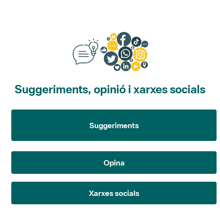
Suggeriments, opinió i xarxes socials
Suggeriments
Opina
Xarxes socials