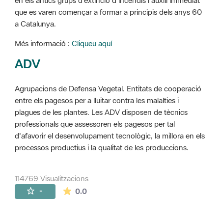
en els antics grups d'extinció d'incendis i auxili immediat
que es varen començar a formar a principis dels anys 60
a Catalunya.
Més informació :
Cliqueu aquí
ADV
Agrupacions de Defensa Vegetal. Entitats de cooperació
entre els pagesos per a lluitar contra les malalties i
plagues de les plantes. Les ADV disposen de tècnics
professionals que assessoren els pagesos per tal
d'afavorir el desenvolupament tecnològic, la millora en els
processos productius i la qualitat de les produccions.
114769 Visualitzacions
La mitjana de les valoracions és de 0 estr
-
0.0