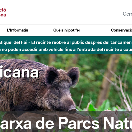
L'Informatiu
Què s'hi pot fer
Conservació
nt Miquel del Fai - El recinte reobre al públic després del tancam
o poden accedir amb vehicle fins a l'entrada del recinte a caus
ricana
arxa de Parcs Nat