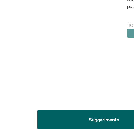
pap
110
Suggeriments