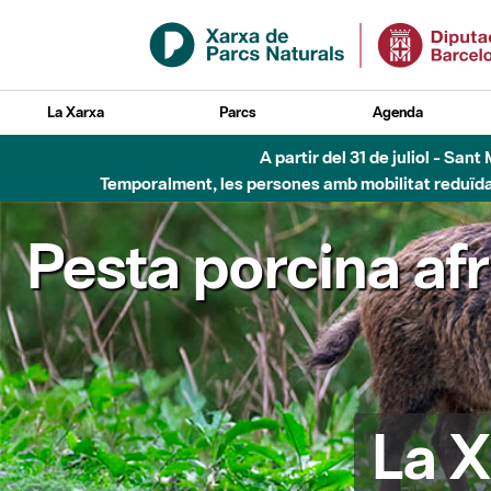
Salta al contingut principal
La Xarxa
Parcs
Agenda
A partir del 31 de juliol - Sa
Temporalment, les persones amb mobilitat reduïda n
Pesta porcina af
La X