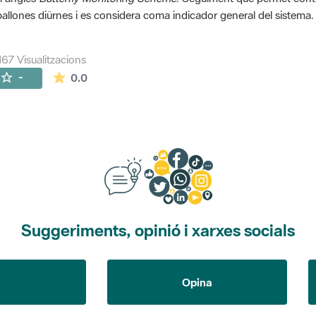
allones diürnes i es considera coma indicador general del sistema.
167 Visualitzacions
La mitjana de les valoracions és de 0 estrelles de
-
0.0
Suggeriments, opinió i xarxes socials
Opina