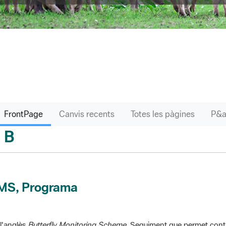
FrontPage
Canvis recents
Totes les pàgines
B
sari
MS, Programa
l'anglès
Butterfly Monitoring Scheme
. Seguiment que permet contr