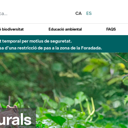
CA
ES
 biodiversitat
Educació ambiental
FAQS
ent temporal per motius de seguretat.
a d'una restricció de pas a la zona de la Foradada.
urals