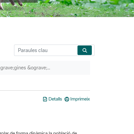
P&agrave;gines &ograve;rfenes
Detalls
Imprimeix
olar de forma dinàmica la població de