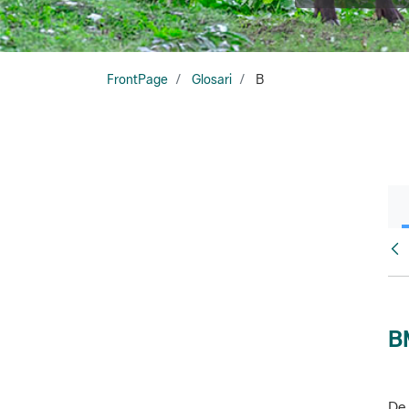
FrontPage
Glosari
B
Glo
B
De 