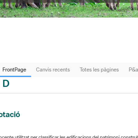
FrontPage
Canvis recents
Totes les pàgines
D
sari
otació
cepte utilitzat per classificar les edificacions del patrimoni construï