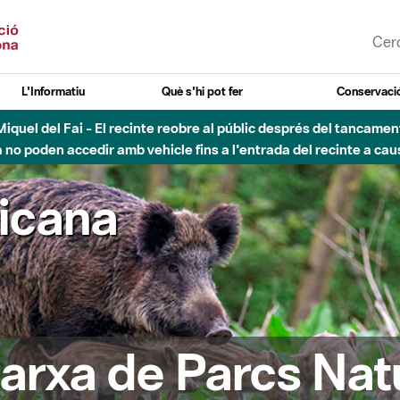
L'Informatiu
Què s'hi pot fer
Conservació
nt Miquel del Fai - El recinte reobre al públic després del tancam
o poden accedir amb vehicle fins a l'entrada del recinte a caus
ricana
arxa de Parcs Nat