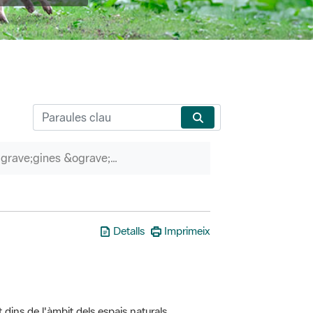
P&agrave;gines &ograve;rfenes
Detalls
Imprimeix
t dins de l'àmbit dels espais naturals