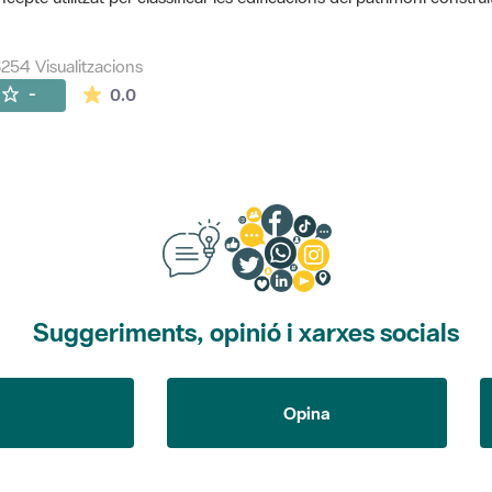
254 Visualitzacions
La mitjana de les valoracions és de 0 estrelles de
-
0.0
Suggeriments, opinió i xarxes socials
Opina