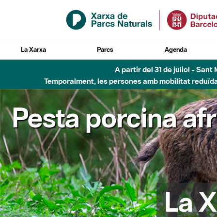
Salta al contingut principal
La Xarxa
Parcs
Agenda
A partir del 31 de juliol - Sa
Temporalment, les persones amb mobilitat reduïda n
Pesta porcina af
La X