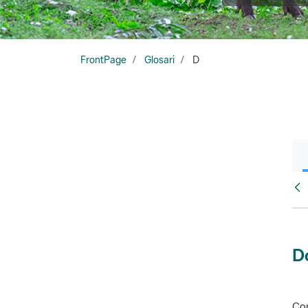
FrontPage
Glosari
D
Glo
D
Con