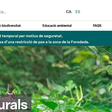
CA
ES
 biodiversitat
Educació ambiental
FAQS
ent temporal per motius de seguretat.
a d'una restricció de pas a la zona de la Foradada.
urals