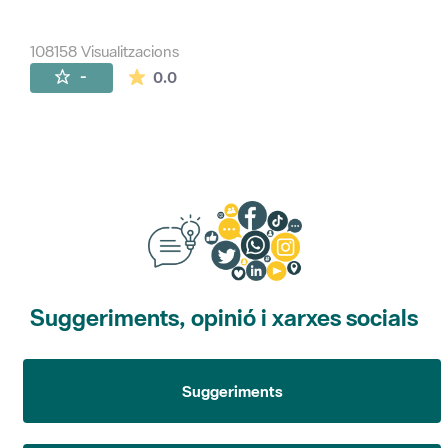
108158 Visualitzacions
La mitjana de les valoracions és de 0 estr
-
0.0
Suggeriments, opinió i xarxes socials
Suggeriments