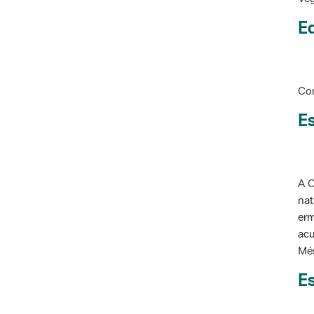
Ed
Con
Es
A C
nat
erm
acu
Més
Es