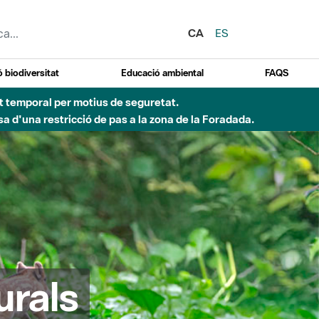
CA
ES
 biodiversitat
Educació ambiental
FAQS
 obres de construcció d'una passera sobre el riu
urals