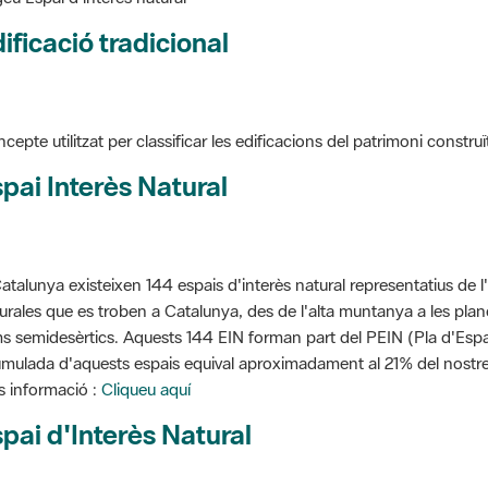
ificació tradicional
cepte utilitzat per classificar les edificacions del patrimoni construï
pai Interès Natural
atalunya existeixen 144 espais d'interès natural representatius de l
urales que es troben a Catalunya, des de l'alta muntanya a les planes
s semidesèrtics. Aquests 144 EIN forman part del PEIN (Pla d'Espais
mulada d'aquests espais equival aproximadament al 21% del nostre t
 informació :
Cliqueu aquí
pai d'Interès Natural