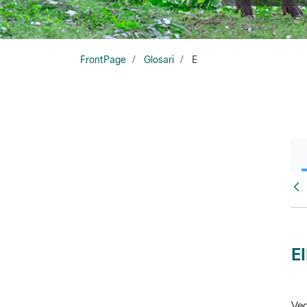
FrontPage
Glosari
E
Glo
E
Veg