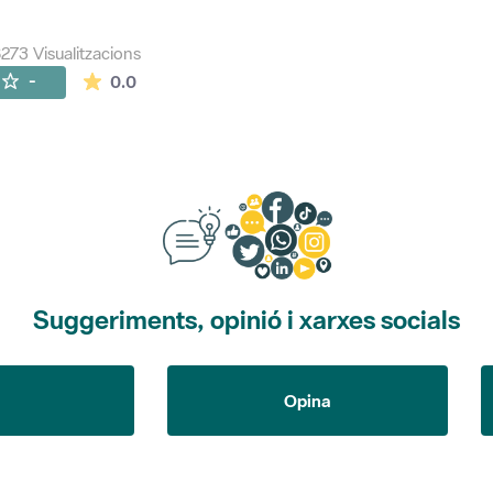
273 Visualitzacions
La mitjana de les valoracions és de 0 estrelles de
-
0.0
Suggeriments, opinió i xarxes socials
Opina