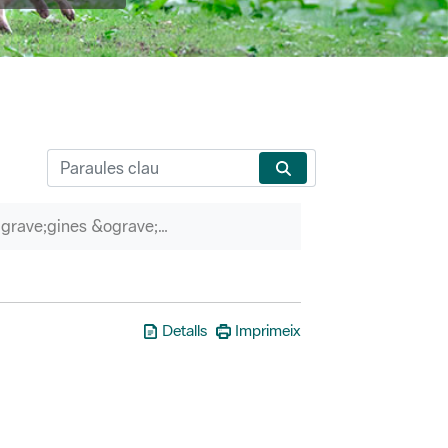
P&agrave;gines &ograve;rfenes
Detalls
Imprimeix