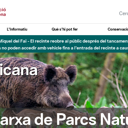
L'Informatiu
Què s'hi pot fer
Conservació
esòs - Afectacions a la llera del Parc Fluvial del Besòs degut a
ricana
arxa de Parcs Nat