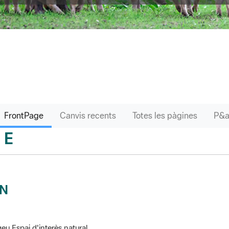
FrontPage
Canvis recents
Totes les pàgines
E
sari
IN
eu Espai d'interès natural