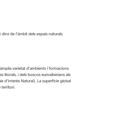
t dins de l'àmbit dels espais naturals.
'àmplia varietat d'ambients i formacions
 litorals, i dels boscos eurosiberians als
 d'Interès Natural). La superfície global
erritori.