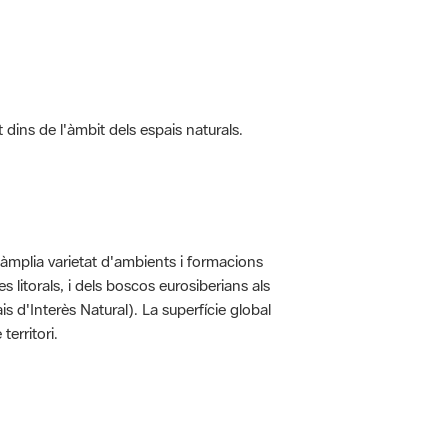
t dins de l'àmbit dels espais naturals.
'àmplia varietat d'ambients i formacions
 litorals, i dels boscos eurosiberians als
 d'Interès Natural). La superfície global
erritori.