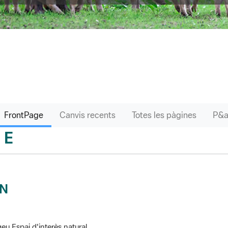
FrontPage
Canvis recents
Totes les pàgines
E
sari
IN
eu Espai d'interès natural