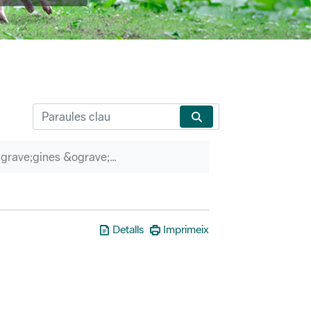
P&agrave;gines &ograve;rfenes
Detalls
Imprimeix