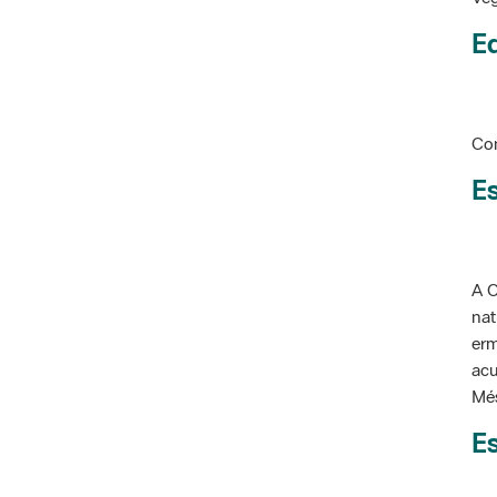
Ed
Con
Es
A C
nat
erm
acu
Més
Es