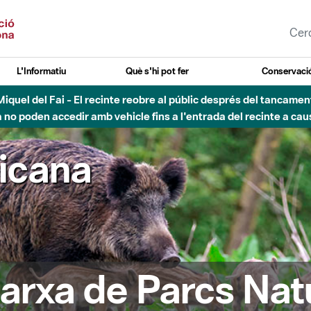
L'Informatiu
Què s'hi pot fer
Conservació
nt Miquel del Fai - El recinte reobre al públic després del tancam
o poden accedir amb vehicle fins a l'entrada del recinte a caus
ricana
arxa de Parcs Nat