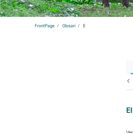
FrontPage
Glosari
E
Glo
E
Veg