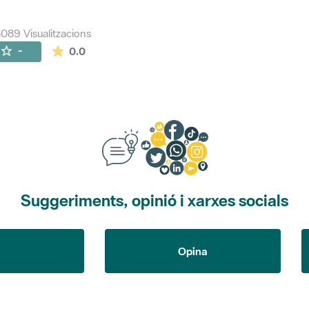
089 Visualitzacions
La mitjana de les valoracions és de 0 estrelles de
-
0.0
Suggeriments, opinió i xarxes socials
Opina