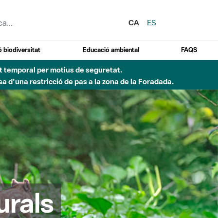
CA
ES
 biodiversitat
Educació ambiental
FAQS
ent temporal per motius de seguretat.
a d'una restricció de pas a la zona de la Foradada.
urals