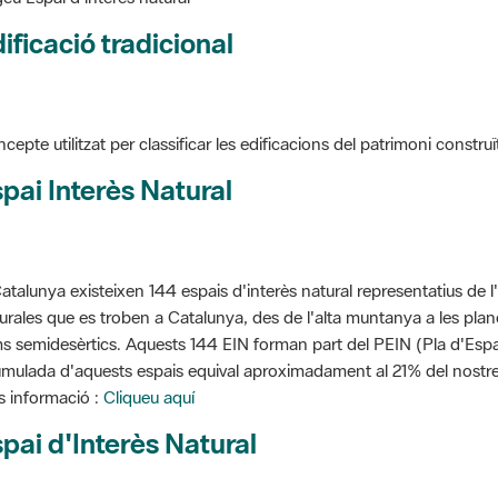
ificació tradicional
cepte utilitzat per classificar les edificacions del patrimoni construï
pai Interès Natural
atalunya existeixen 144 espais d'interès natural representatius de l
urales que es troben a Catalunya, des de l'alta muntanya a les planes
s semidesèrtics. Aquests 144 EIN forman part del PEIN (Pla d'Espais
mulada d'aquests espais equival aproximadament al 21% del nostre t
 informació :
Cliqueu aquí
pai d'Interès Natural