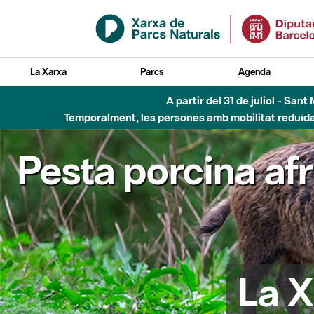
Salta al contingut principal
La Xarxa
Parcs
Agenda
A partir del 31 de juliol - Sa
Temporalment, les persones amb mobilitat reduïda n
Pesta porcina af
La X