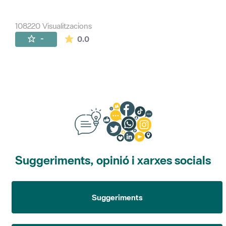
108220 Visualitzacions
La mitjana de les valoracions és de 0 estr
-
0.0
Suggeriments, opinió i xarxes socials
Suggeriments