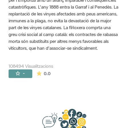
per l'Empordà amb un avanç imparable i conseqüències
catastròfiques. L'any 1888 entra la Garraf i al Penedès. La
replantació de les vinyes afectades amb peus americans,
immunes a la plaga, no evita la devastació de la major
part de les vinyes catalanes. La fil·loxera comprta una
greu crisi social al camp català: els contractes de rabassa
morta són substituïts per altres menys favorables als
viticultors, que han d'associar-se sindicalment.
108494 Visualitzacions
La mitjana de les valoracions és de 0 estr
-
0.0