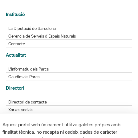
Institució
La Diputació de Barcelona
Gerència de Serveis d'Espais Naturals
Contacte
Actualitat
L'Informatiu dels Parcs
Gaudim als Parcs
Directori
Directori de contacte
Xarxes socials
Aplicacions mòbils
Aquest portal web únicament utilitza galetes pròpies amb
Bústia de suggeriments
finalitat tècnica, no recapta ni cedeix dades de caràcter
Opineu sobre els parcs