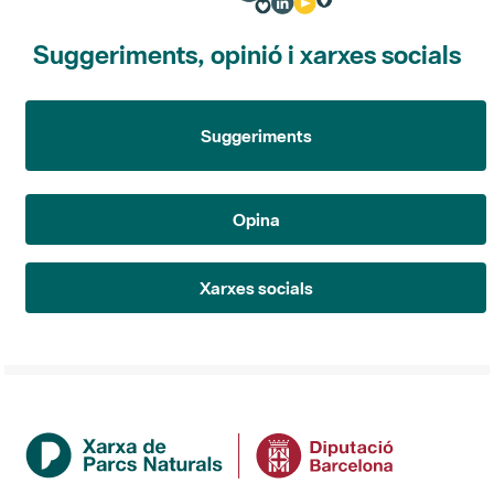
Suggeriments, opinió i xarxes socials
Suggeriments
Opina
Xarxes socials