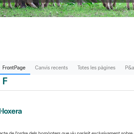
FrontPage
Canvis recents
Totes les pàgines
F
sari
l·loxera
ecte de l'ordre dels homòpters que viu paràsit exclusivament sobre 