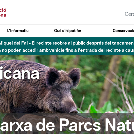
L'Informatiu
Què s'hi pot fer
Conservació
nt Miquel del Fai - El recinte reobre al públic després del tancam
o poden accedir amb vehicle fins a l'entrada del recinte a caus
ricana
arxa de Parcs Nat