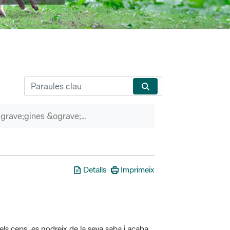
P&agrave;gines &ograve;rfenes
Detalls
Imprimeix
els ceps, es nodreix de la seva saba i acaba