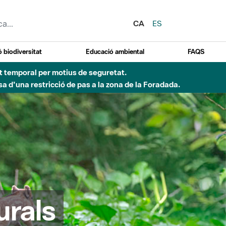
CA
ES
 biodiversitat
Educació ambiental
FAQS
ent temporal per motius de seguretat.
a d'una restricció de pas a la zona de la Foradada.
urals