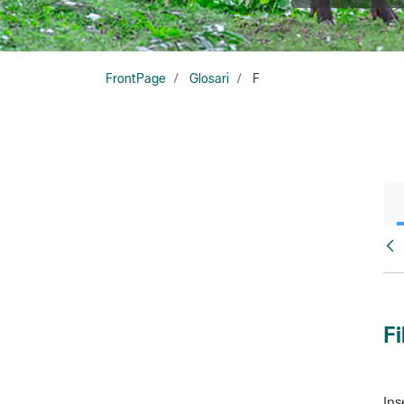
FrontPage
Glosari
F
Glo
Fi
Ins