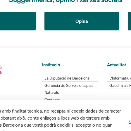
Opina
Institució
Actualitat
La Diputació de Barcelona
L'Informatiu 
Gerència de Serveis d'Espais
Gaudim als 
Naturals
Contacte
s amb finalitat tècnica, no recapta ni cedeix dades de caràcter
 obstant això, conté enllaços a llocs web de tercers amb
ó de Barcelona que vostè podrà decidir si accepta o no quan
Diputació de Barcelona. Edifici Llacuna, 1a planta.