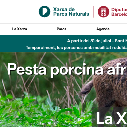
Salta al contingut principal
La Xarxa
Parcs
Agenda
A partir del 31 de juliol - Sa
Temporalment, les persones amb mobilitat reduïda n
Pesta porcina af
La X