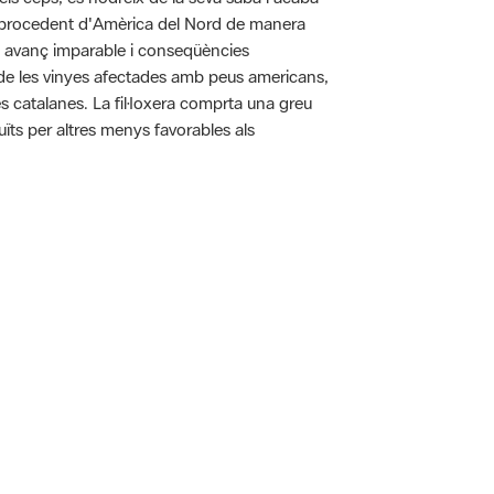
pa procedent d'Amèrica del Nord de manera
n avanç imparable i conseqüències
ó de les vinyes afectades amb peus americans,
es catalanes. La fil·loxera comprta una greu
uïts per altres menys favorables als
 5.