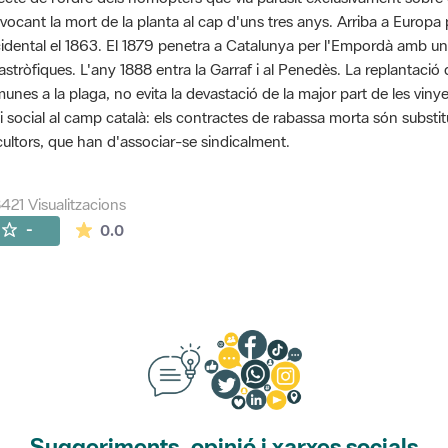
vocant la mort de la planta al cap d'uns tres anys. Arriba a Euro
idental el 1863. El 1879 penetra a Catalunya per l'Empordà amb u
astròfiques. L'any 1888 entra la Garraf i al Penedès. La replantaci
unes a la plaga, no evita la devastació de la major part de les viny
si social al camp català: els contractes de rabassa morta són substit
icultors, que han d'associar-se sindicalment.
421 Visualitzacions
La mitjana de les valoracions és de 0 estrelles de
-
0.0
Suggeriments, opinió i xarxes socials