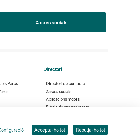
Xarxes socials
Directori
dels Parcs
Directori de contacte
Parcs
Xarxes socials
Aplicacions mòbils
Bústia de suggeriments
Opineu sobre els parcs
Configuració
Accepta-ho tot
Rebutja-ho tot
 Badajoz, 49. 08005 Barcelona. Tel. 934 022 428