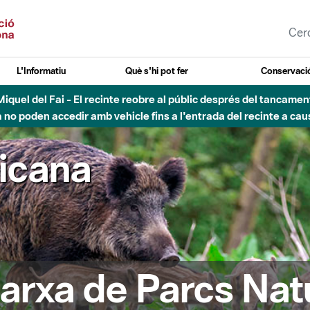
L'Informatiu
Què s'hi pot fer
Conservació
nt Miquel del Fai - El recinte reobre al públic després del tancam
o poden accedir amb vehicle fins a l'entrada del recinte a caus
ricana
arxa de Parcs Nat