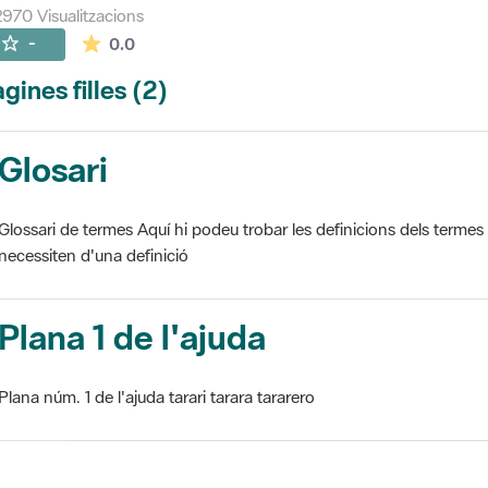
970 Visualitzacions
La mitjana de les valoracions és de 0 estrelles de
-
0.0
gines filles (2)
Glosari
Glossari de termes Aquí hi podeu trobar les definicions dels termes
necessiten d'una definició
Plana 1 de l'ajuda
Plana núm. 1 de l'ajuda tarari tarara tararero