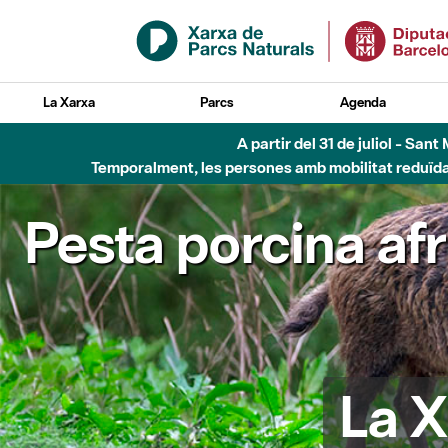
Salta al contingut principal
La Xarxa
Parcs
Agenda
A partir del 31 de juliol - Sa
Temporalment, les persones amb mobilitat reduïda n
Pesta porcina af
La X