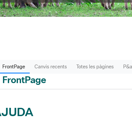
FrontPage
Canvis recents
Totes les pàgines
FrontPage
 enrere
AJUDA