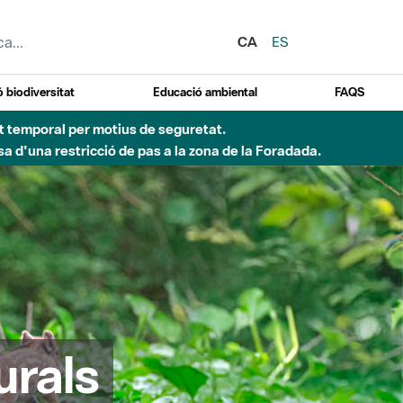
CA
ES
 biodiversitat
Educació ambiental
FAQS
ent temporal per motius de seguretat.
a d'una restricció de pas a la zona de la Foradada.
urals