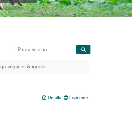
P&agrave;gines &ograve;rfenes
Detalls
Imprimeix