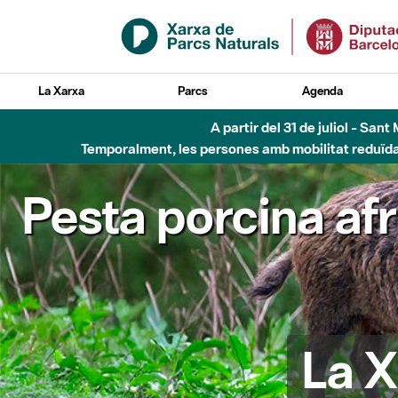
Salta al contingut principal
La Xarxa
Parcs
Agenda
A partir del 31 de juliol - Sa
Temporalment, les persones amb mobilitat reduïda n
Pesta porcina af
La X