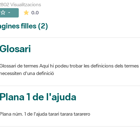
802 Visualitzacions
La mitjana de les valoracions és de 0 estrelles de
-
0.0
gines filles (2)
Glosari
Glossari de termes Aquí hi podeu trobar les definicions dels termes
necessiten d'una definició
Plana 1 de l'ajuda
Plana núm. 1 de l'ajuda tarari tarara tararero