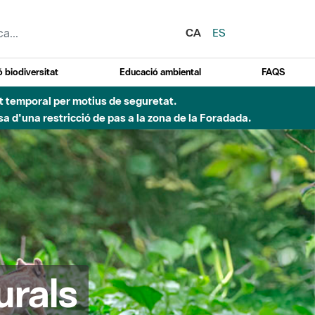
CA
ES
 biodiversitat
Educació ambiental
FAQS
ent temporal per motius de seguretat.
a d'una restricció de pas a la zona de la Foradada.
urals