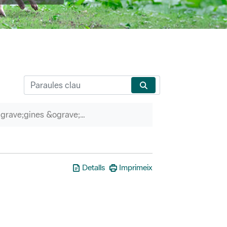
P&agrave;gines &ograve;rfenes
Detalls
Imprimeix