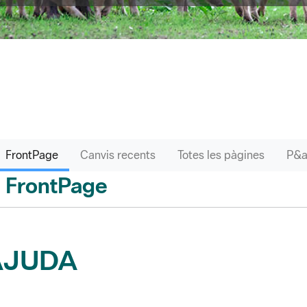
FrontPage
Canvis recents
Totes les pàgines
FrontPage
 enrere
AJUDA