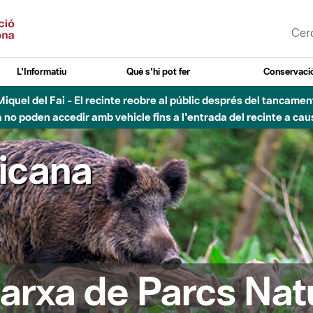
L'Informatiu
Què s'hi pot fer
Conservació
nt Miquel del Fai - El recinte reobre al públic després del tancam
o poden accedir amb vehicle fins a l'entrada del recinte a caus
ricana
arxa de Parcs Nat