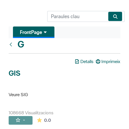
FrontPage
G
Glosari
Detalls
Imprimeix
GIS
Veure SIG
108668 Visualitzacions
La mitjana de les valoracions és de 0 estr
-
0.0