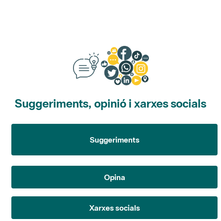
Suggeriments, opinió i xarxes socials
Suggeriments
Opina
Xarxes socials