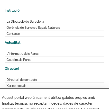
Institució
La Diputació de Barcelona
Gerència de Serveis d'Espais Naturals
Contacte
Actualitat
L'Informatiu dels Parcs
Gaudim als Parcs
Directori
Directori de contacte
Xarxes socials
Aplicacions mòbils
Aquest portal web únicament utilitza galetes pròpies amb
Bústia de suggeriments
finalitat tècnica, no recapta ni cedeix dades de caràcter
Opineu sobre els parcs