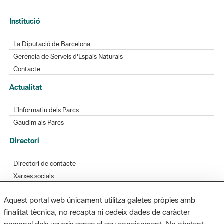
Institució
La Diputació de Barcelona
Gerència de Serveis d'Espais Naturals
Contacte
Actualitat
L'Informatiu dels Parcs
Gaudim als Parcs
Directori
Directori de contacte
Xarxes socials
Aplicacions mòbils
Aquest portal web únicament utilitza galetes pròpies amb
Bústia de suggeriments
finalitat tècnica, no recapta ni cedeix dades de caràcter
Opineu sobre els parcs