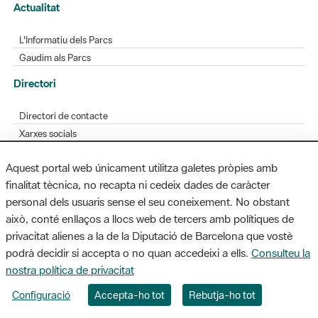
Actualitat
L'Informatiu dels Parcs
Gaudim als Parcs
Directori
Directori de contacte
Xarxes socials
Aplicacions mòbils
Aquest portal web únicament utilitza galetes pròpies amb
Bústia de suggeriments
finalitat tècnica, no recapta ni cedeix dades de caràcter
Opineu sobre els parcs
personal dels usuaris sense el seu coneixement. No obstant
això, conté enllaços a llocs web de tercers amb polítiques de
privacitat alienes a la de la Diputació de Barcelona que vostè
podrà decidir si accepta o no quan accedeixi a ells.
Consulteu la
MAPA WEB
AVÍS LEGAL
ACCESSIBILITAT
nostra política de privacitat
Diputació de Barcelona. Edifici Llacuna, 1a planta. Badajoz, 49. 08005
Configuració
Accepta-ho tot
Rebutja-ho tot
Barcelona. Tel. 934 022 428 / xarxaparcs@diba.cat