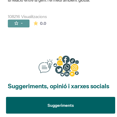
la relació entre la gent i el medi ambient global.
108216 Visualitzacions
La mitjana de les valoracions és de 0 estr
-
0.0
Suggeriments, opinió i xarxes socials
Suggeriments