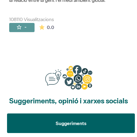
la relació entre la gent i el medi ambient global.
108110 Visualitzacions
La mitjana de les valoracions és de 0 estr
-
0.0
Suggeriments, opinió i xarxes socials
Suggeriments