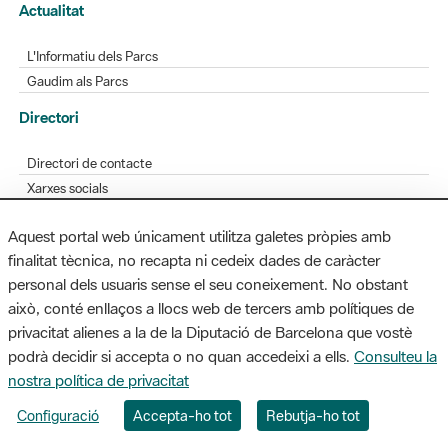
Actualitat
L'Informatiu dels Parcs
Gaudim als Parcs
Directori
Directori de contacte
Xarxes socials
Aplicacions mòbils
Aquest portal web únicament utilitza galetes pròpies amb
Bústia de suggeriments
finalitat tècnica, no recapta ni cedeix dades de caràcter
Opineu sobre els parcs
personal dels usuaris sense el seu coneixement. No obstant
això, conté enllaços a llocs web de tercers amb polítiques de
privacitat alienes a la de la Diputació de Barcelona que vostè
podrà decidir si accepta o no quan accedeixi a ells.
Consulteu la
MAPA WEB
AVÍS LEGAL
ACCESSIBILITAT
nostra política de privacitat
Diputació de Barcelona. Edifici Llacuna, 1a planta. Badajoz, 49. 08005
Configuració
Accepta-ho tot
Rebutja-ho tot
Barcelona. Tel. 934 022 428 / xarxaparcs@diba.cat