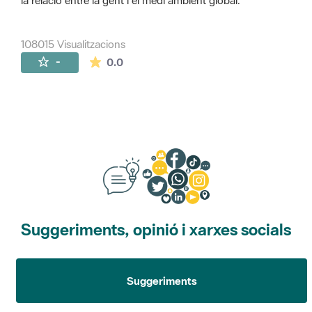
la relació entre la gent i el medi ambient global.
108015 Visualitzacions
La mitjana de les valoracions és de 0 estr
-
0.0
Suggeriments, opinió i xarxes socials
Suggeriments