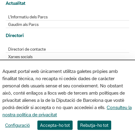
Actualitat
L'Informatiu dels Parcs
Gaudim als Parcs
Directori
Directori de contacte
Xarxes socials
Aplicacions mòbils
Aquest portal web únicament utilitza galetes pròpies amb
Bústia de suggeriments
finalitat tècnica, no recapta ni cedeix dades de caràcter
Opineu sobre els parcs
personal dels usuaris sense el seu coneixement. No obstant
això, conté enllaços a llocs web de tercers amb polítiques de
privacitat alienes a la de la Diputació de Barcelona que vostè
podrà decidir si accepta o no quan accedeixi a ells.
Consulteu la
MAPA WEB
AVÍS LEGAL
ACCESSIBILITAT
nostra política de privacitat
Diputació de Barcelona. Edifici Llacuna, 1a planta. Badajoz, 49. 08005
Configuració
Accepta-ho tot
Rebutja-ho tot
Barcelona. Tel. 934 022 428 / xarxaparcs@diba.cat