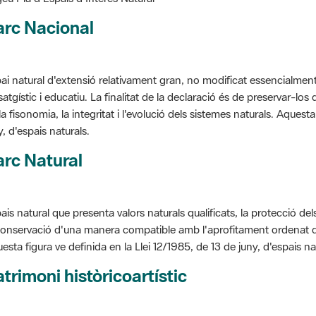
arc Nacional
ai natural d'extensió relativament gran, no modificat essencialment 
satgístic i educatiu. La finalitat de la declaració és de preservar-lo
la fisonomia, la integritat i l'evolució dels sistemes naturals. Aquesta
y, d'espais naturals.
rc Natural
ais natural que presenta valors naturals qualificats, la protecció de
conservació d'una manera compatible amb l'aprofitament ordenat de llu
esta figura ve definida en la Llei 12/1985, de 13 de juny, d'espais na
trimoni històricoartístic
cepte utilitzat per classificar les edificacions del patrimoni construï