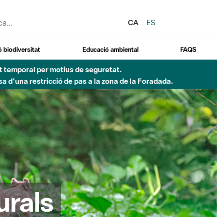
CA
ES
 biodiversitat
Educació ambiental
FAQS
 obres de construcció d'una passera sobre el riu
urals