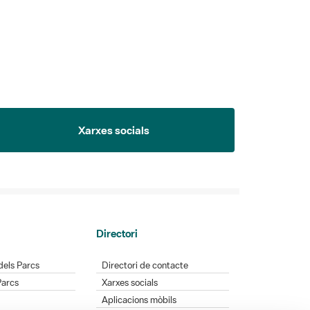
Xarxes socials
Directori
dels Parcs
Directori de contacte
Parcs
Xarxes socials
Aplicacions mòbils
Bústia de suggeriments