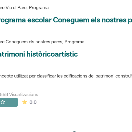
re Viu el Parc, Programa
rograma escolar Coneguem els nostres 
re Coneguem els nostres parcs, Programa
trimoni històricoartístic
cepte utilitzat per classificar les edificacions del patrimoni construï
558 Visualitzacions
La mitjana de les valoracions és de 0 estrelles de
-
0.0