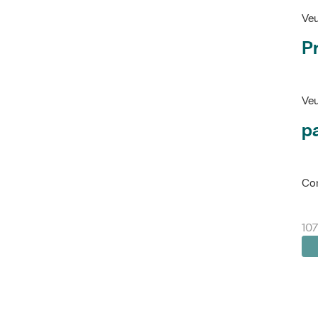
Veu
P
Veu
pa
Con
107