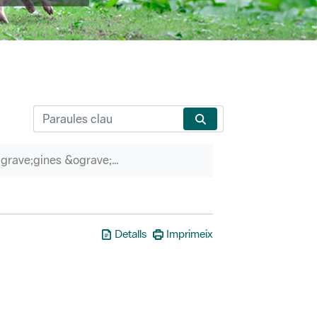
P&agrave;gines &ograve;rfenes
Detalls
Imprimeix