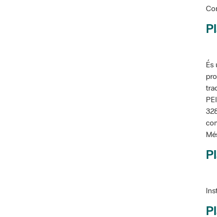
Pl
És 
pro
tra
PEI
328
com
Més
Pl
Ins
Pl