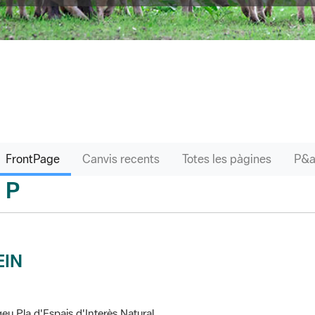
FrontPage
Canvis recents
Totes les pàgines
P
sari
EIN
eu Pla d'Espais d'Interès Natural