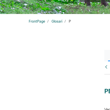
FrontPage
Glosari
P
Glo
P
Veg