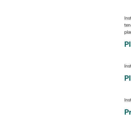
Ins
ten
pla
Pl
Ins
Pl
Ins
P
Ve