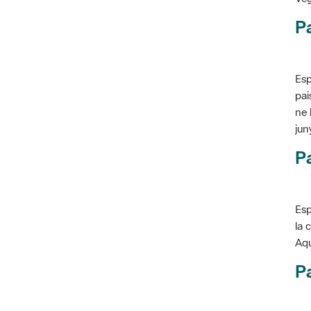
P
Esp
pai
ne 
jun
Pa
Esp
la 
Aqu
Pa
Con