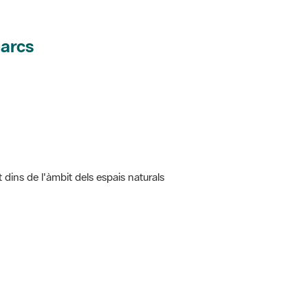
parcs
t dins de l'àmbit dels espais naturals
 5.