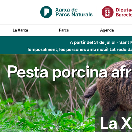
Salta al contingut principal
La Xarxa
Parcs
Agenda
Fins al desembre de 2026 - Parc Fluvial B
Pesta porcina af
La X