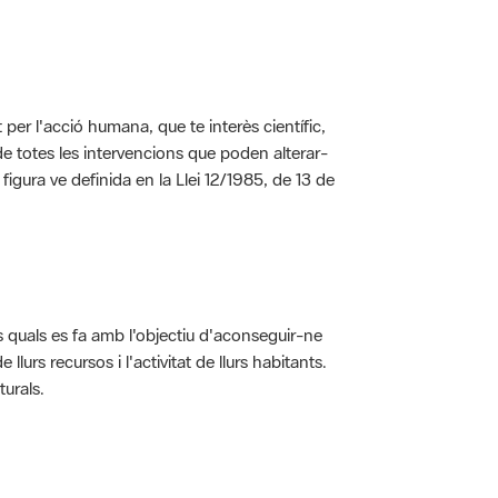
per l'acció humana, que te interès científic,
s de totes les intervencions que poden alterar-
 figura ve definida en la Llei 12/1985, de 13 de
ls quals es fa amb l'objectiu d'aconseguir-ne
rs recursos i l'activitat de llurs habitants.
turals.
t dins de l'àmbit dels espais naturals