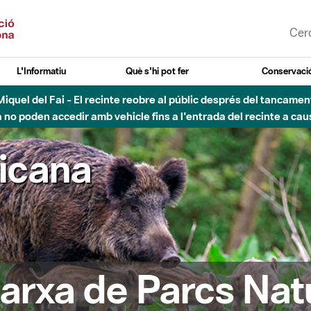
L'Informatiu
Què s'hi pot fer
Conservació
esòs - Afectacions a la llera del Parc Fluvial del Besòs degut a
ricana
arxa de Parcs Nat