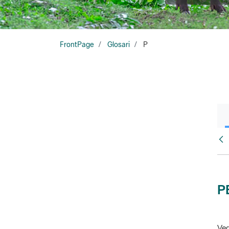
FrontPage
Glosari
P
Glo
P
Veg