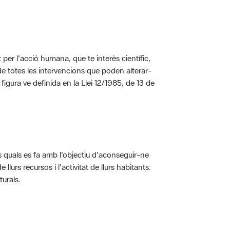
per l'acció humana, que te interès científic,
s de totes les intervencions que poden alterar-
 figura ve definida en la Llei 12/1985, de 13 de
ls quals es fa amb l'objectiu d'aconseguir-ne
rs recursos i l'activitat de llurs habitants.
turals.
t dins de l'àmbit dels espais naturals