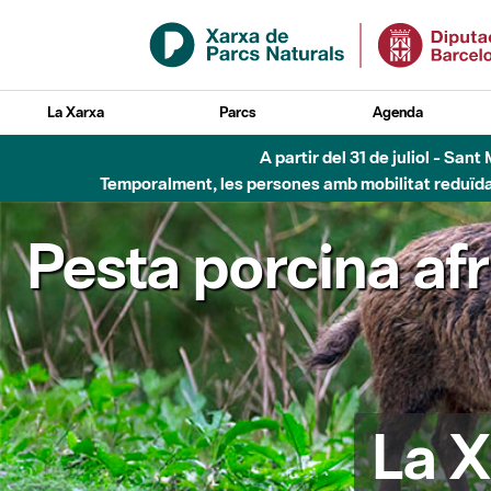
Salta al contingut principal
La Xarxa
Parcs
Agenda
Fins al desembre de 2026 - Parc Fluvial B
Pesta porcina af
La X