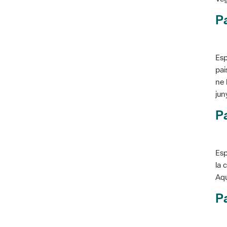
P
Esp
pai
ne 
jun
Pa
Esp
la 
Aqu
Pa
Con