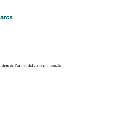
parcs
t dins de l'àmbit dels espais naturals
 5.