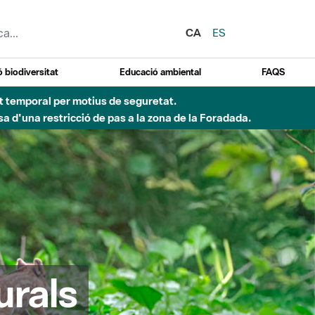
CA
ES
 biodiversitat
Educació ambiental
FAQS
 obres de construcció d'una passera sobre el riu
urals