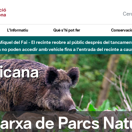
L'Informatiu
Què s'hi pot fer
Conservació
esòs - Afectacions a la llera del Parc Fluvial del Besòs degut a
ricana
arxa de Parcs Nat