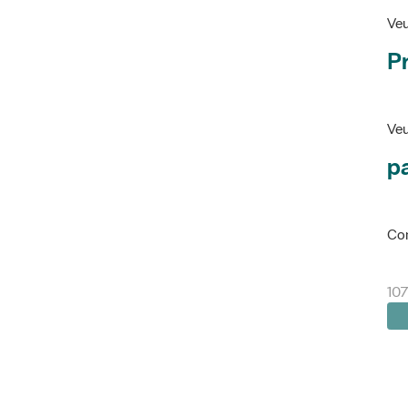
Veu
P
Veu
pa
Con
107