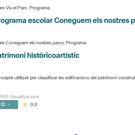
re Viu el Parc, Programa
rograma escolar Coneguem els nostres 
re Coneguem els nostres parcs, Programa
trimoni històricoartístic
cepte utilitzat per classificar les edificacions del patrimoni construï
593 Visualitzacions
La mitjana de les valoracions és de 0 estrelles de
-
0.0