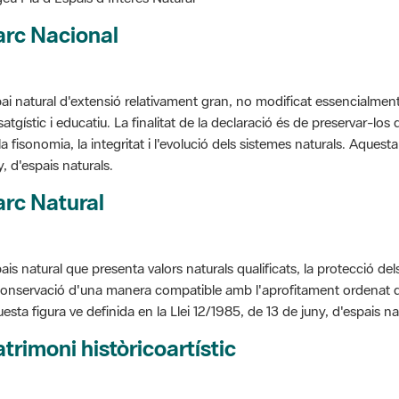
arc Nacional
ai natural d'extensió relativament gran, no modificat essencialment 
satgístic i educatiu. La finalitat de la declaració és de preservar-lo
la fisonomia, la integritat i l'evolució dels sistemes naturals. Aquesta
y, d'espais naturals.
rc Natural
ais natural que presenta valors naturals qualificats, la protecció de
conservació d'una manera compatible amb l'aprofitament ordenat de llu
esta figura ve definida en la Llei 12/1985, de 13 de juny, d'espais na
trimoni històricoartístic
cepte utilitzat per classificar les edificacions del patrimoni construï