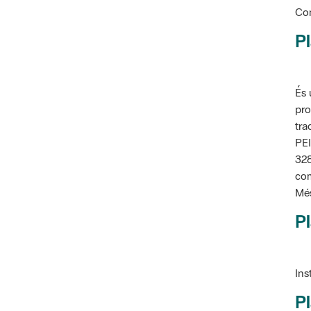
Pl
És 
pro
tra
PEI
328
com
Més
Pl
Ins
Pl