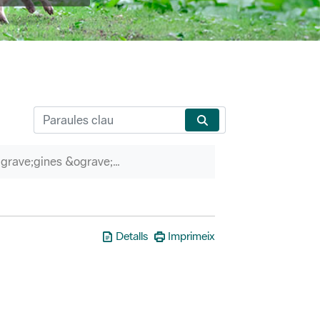
P&agrave;gines &ograve;rfenes
Detalls
Imprimeix