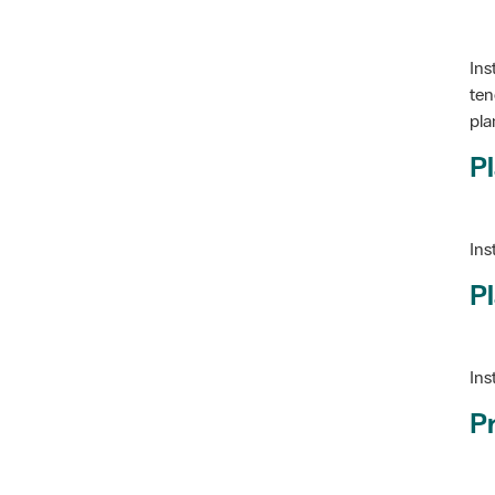
Ins
ten
pla
Pl
Ins
Pl
Ins
P
Ve