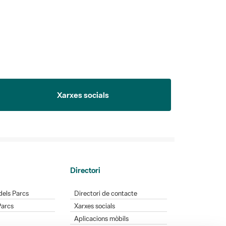
Xarxes socials
Directori
dels Parcs
Directori de contacte
Parcs
Xarxes socials
Aplicacions mòbils
Bústia de suggeriments