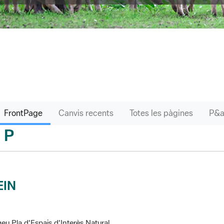
FrontPage
Canvis recents
Totes les pàgines
P
sari
EIN
eu Pla d'Espais d'Interès Natural