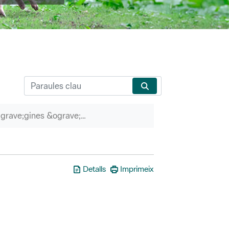
P&agrave;gines &ograve;rfenes
Detalls
Imprimeix