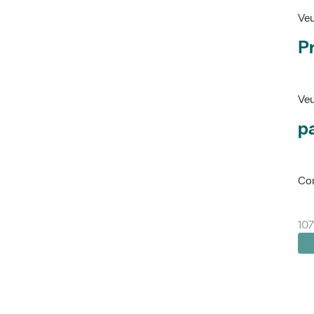
Veu
P
Veu
pa
Con
107