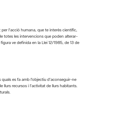
per l'acció humana, que te interès científic,
s de totes les intervencions que poden alterar-
 figura ve definida en la Llei 12/1985, de 13 de
ls quals es fa amb l'objectiu d'aconseguir-ne
rs recursos i l'activitat de llurs habitants.
turals.
t dins de l'àmbit dels espais naturals