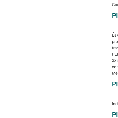
Pl
És 
pro
tra
PEI
328
com
Més
Pl
Ins
Pl