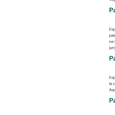
P
Esp
pai
ne 
jun
Pa
Esp
la 
Aqu
Pa
Con