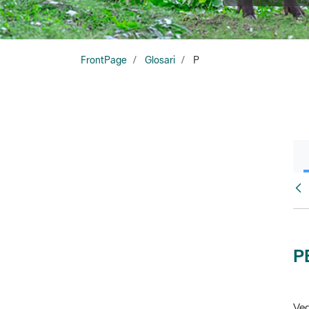
FrontPage
Glosari
P
Glo
P
Veg