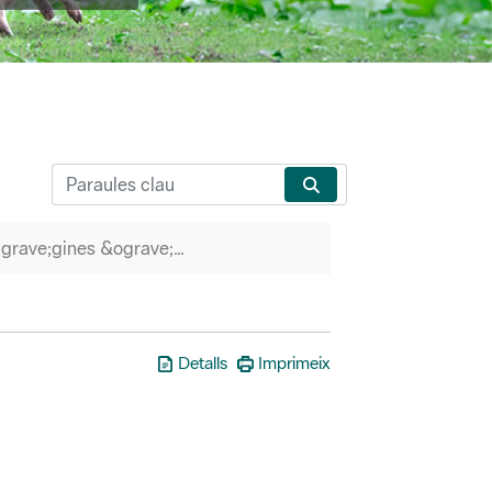
P&agrave;gines &ograve;rfenes
Detalls
Imprimeix