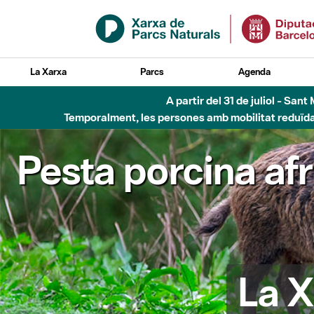
Salta al contingut principal
La Xarxa
Parcs
Agenda
A partir del 31 de juliol - Sa
Temporalment, les persones amb mobilitat reduïda n
Pesta porcina af
La X