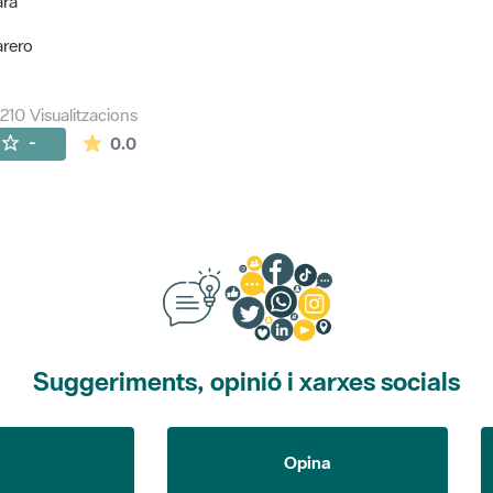
ara
arero
210 Visualitzacions
La mitjana de les valoracions és de 0 estrelles de
-
0.0
Suggeriments, opinió i xarxes socials
Opina