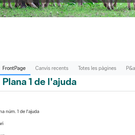
FrontPage
Canvis recents
Totes les pàgines
Plana 1 de l'ajuda
ontPage
na núm. 1 de l'ajuda
ri