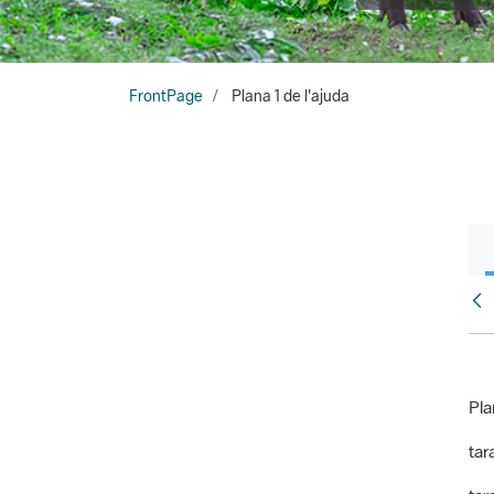
FrontPage
Plana 1 de l'ajuda
Fr
Pla
tara