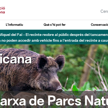
L'Informatiu
Què s'hi pot fer
Conservació
nt Miquel del Fai - El recinte reobre al públic després del tancam
o poden accedir amb vehicle fins a l'entrada del recinte a caus
ricana
arxa de Parcs Nat