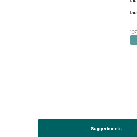
tar
tar
107
Suggeriments