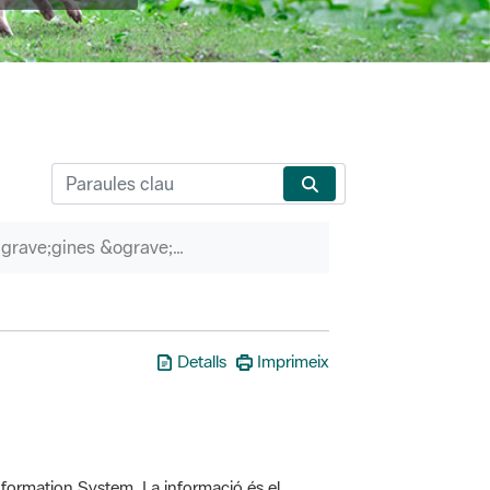
P&agrave;gines &ograve;rfenes
Detalls
Imprimeix
formation System. La informació és el