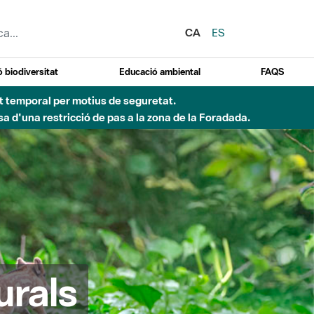
CA
ES
 biodiversitat
Educació ambiental
FAQS
ent temporal per motius de seguretat.
a d'una restricció de pas a la zona de la Foradada.
urals