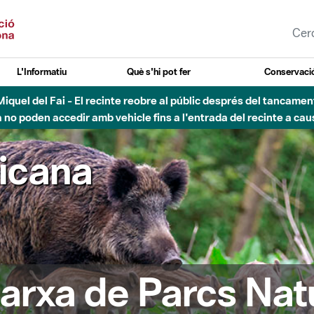
L'Informatiu
Què s'hi pot fer
Conservació
nt Miquel del Fai - El recinte reobre al públic després del tancam
o poden accedir amb vehicle fins a l'entrada del recinte a caus
ricana
arxa de Parcs Nat