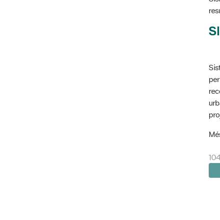
res
SI
Sis
per
rec
urb
pro
Més
104