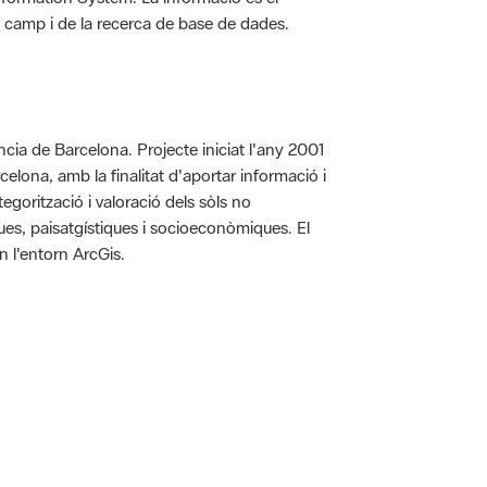
 de camp i de la recerca de base de dades.
íncia de Barcelona. Projecte iniciat l'any 2001
arcelona, amb la finalitat d'aportar informació i
egorització i valoració dels sòls no
iques, paisatgístiques i socioeconòmiques. El
n l'entorn ArcGis.
 5.