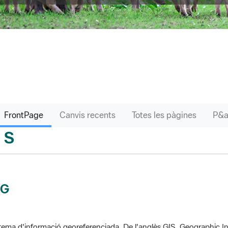
FrontPage
Canvis recents
Totes les pàgines
S
sari
IG
tema d'informació georeferenciada. De l'anglès GIS, Geographic In