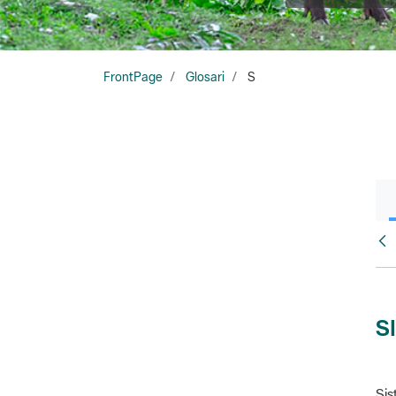
FrontPage
Glosari
S
Glo
S
Sis