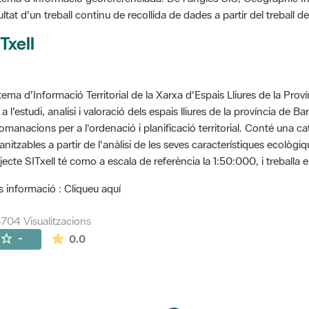
ultat d'un treball continu de recollida de dades a partir del treball
Txell
tema d'Informació Territorial de la Xarxa d'Espais Lliures de la Prov
 a l'estudi, analisi i valoració dels espais lliures de la província de B
omanacions per a l'ordenació i planificació territorial. Conté una cat
anitzables a partir de l'anàlisi de les seves característiques ecològ
jecte SITxell té como a escala de referència la 1:50:000, i treballa e
 informació : Cliqueu aquí
704 Visualitzacions
La mitjana de les valoracions és de 0 estrelles de
-
0.0