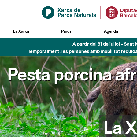
Salta al contingut principal
La Xarxa
Parcs
Agenda
A partir del 31 de juliol - Sa
Temporalment, les persones amb mobilitat reduïda n
Pesta porcina af
La X