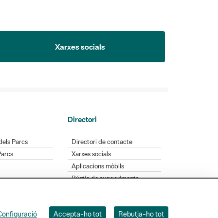
Xarxes socials
Directori
dels Parcs
Directori de contacte
Parcs
Xarxes socials
Aplicacions mòbils
Bústia de suggeriments
Opineu sobre els parcs
Configuració
Accepta-ho tot
Rebutja-ho tot