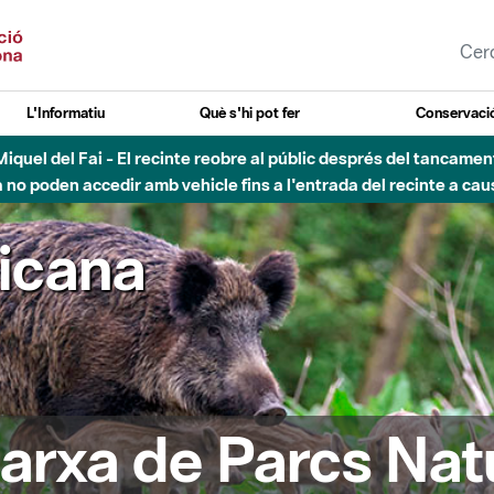
L'Informatiu
Què s'hi pot fer
Conservació
nt Miquel del Fai - El recinte reobre al públic després del tancam
o poden accedir amb vehicle fins a l'entrada del recinte a caus
ricana
arxa de Parcs Nat