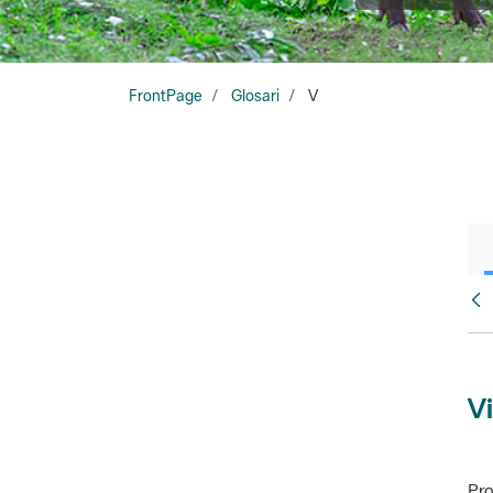
FrontPage
Glosari
V
Glo
Vi
Pro