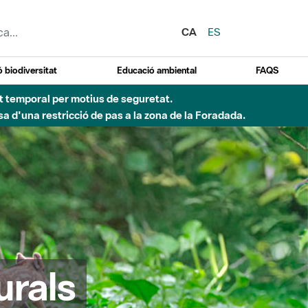
CA
ES
 biodiversitat
Educació ambiental
FAQS
ent temporal per motius de seguretat.
a d'una restricció de pas a la zona de la Foradada.
urals