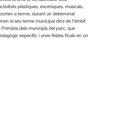
tivitats plàstiques, escèniques, musicals,
 es porten a terme, durant un determinat
tenen el seu terme municipal dins de l'àmbit
e Primària dels municipis del parc, que
pedagògic específic i unes festes finals en un
 5.