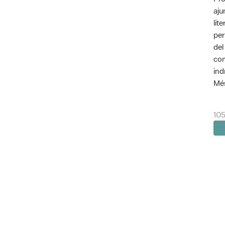
aju
lit
per
del
com
ind
Més
105