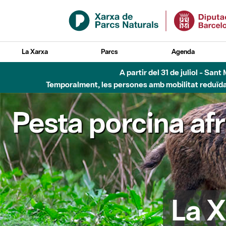
Salta al contingut principal
La Xarxa
Parcs
Agenda
A partir del 31 de juliol - Sa
Temporalment, les persones amb mobilitat reduïda n
Pesta porcina af
La X