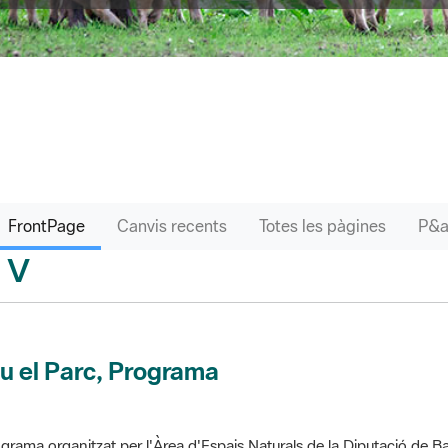
FrontPage
Canvis recents
Totes les pàgines
V
sari
u el Parc, Programa
grama organitzat per l'Àrea d'Espais Naturals de la Diputació de Ba