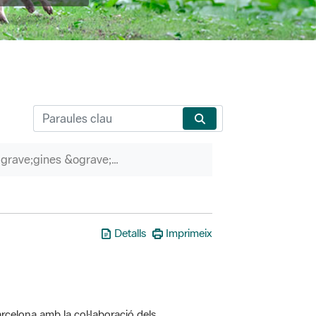
P&agrave;gines &ograve;rfenes
Detalls
Imprimeix
rcelona amb la col·laboració dels