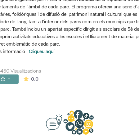
ntaments de l'àmbit de cada parc. El programa ofereix una sèrie d'ac
eràries, folklòriques i de difusió del patrimoni natural i cultural que
íode de l'any, tant a l'interior dels parcs com en els municipis que 
 parc. També inclou un apartat específic dirigit als escolars de 5è d
prèn activitats educatives a les escoles i el lliurament de material 
ret emblemàtic de cada parc.
 informació :
Cliqueu aquí
450 Visualitzacions
La mitjana de les valoracions és de 0 estrelles de
-
0.0