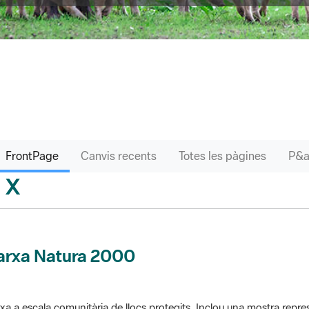
FrontPage
Canvis recents
Totes les pàgines
X
sari
arxa Natura 2000
xa a escala comunitària de llocs protegits. Inclou una mostra repres