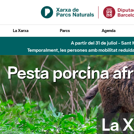
Salta al contingut principal
La Xarxa
Parcs
Agenda
A partir del 31 de juliol - Sa
Temporalment, les persones amb mobilitat reduïda n
Pesta porcina af
La X