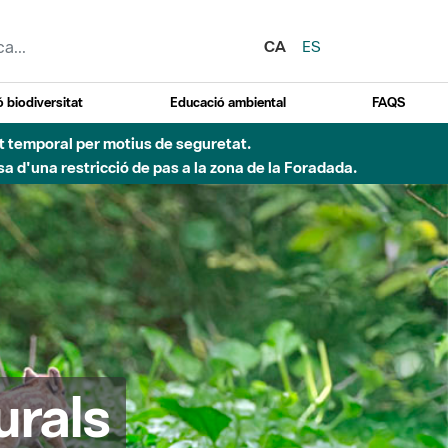
CA
ES
 biodiversitat
Educació ambiental
FAQS
ent temporal per motius de seguretat.
a d'una restricció de pas a la zona de la Foradada.
urals