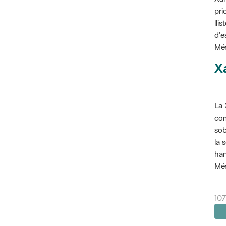
pri
lli
d'e
Més
X
La 
com
sob
la 
han
Més
107