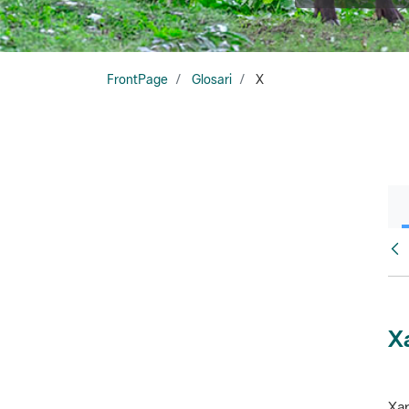
FrontPage
Glosari
X
Glo
X
Xar