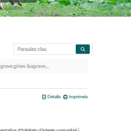
P&agrave;gines &ograve;rfenes
Detalls
Imprimeix
entativa d'hàbitats d'interès comunitàri i