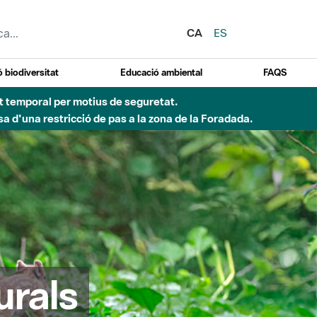
CA
ES
 biodiversitat
Educació ambiental
FAQS
ent temporal per motius de seguretat.
a d'una restricció de pas a la zona de la Foradada.
urals