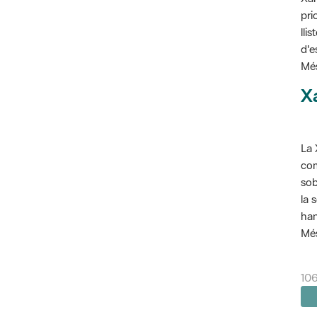
pri
lli
d'e
Més
X
La 
com
sob
la 
han
Més
106