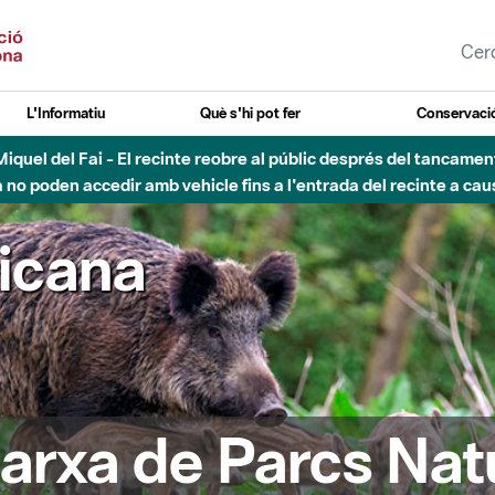
L'Informatiu
Què s'hi pot fer
Conservació
nt Miquel del Fai - El recinte reobre al públic després del tancam
o poden accedir amb vehicle fins a l'entrada del recinte a caus
ricana
arxa de Parcs Nat