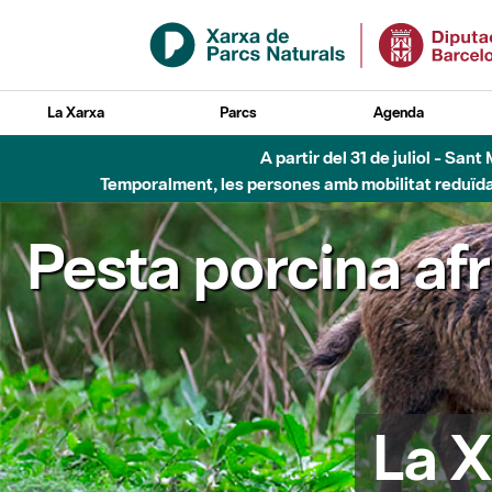
Salta al contingut principal
La Xarxa
Parcs
Agenda
A partir del 31 de juliol - Sa
Temporalment, les persones amb mobilitat reduïda n
Pesta porcina af
La X