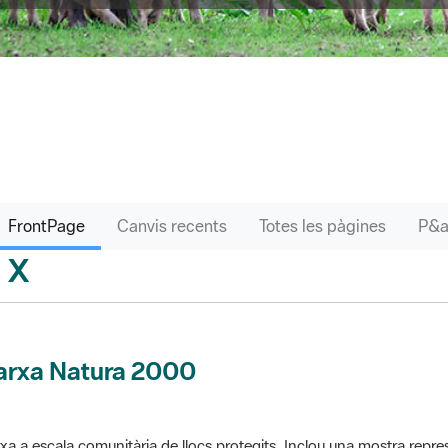
FrontPage
Canvis recents
Totes les pàgines
X
sari
arxa Natura 2000
xa a escala comunitària de llocs protegits. Inclou una mostra repres