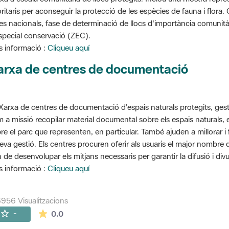
oritaris per aconseguir la protecció de les espècies de fauna i flora
stes nacionals, fase de determinació de llocs d'importància comunità
special conservació (ZEC).
 informació :
Cliqueu aquí
arxa de centres de documentació
Xarxa de centres de documentació d'espais naturals protegits, gest
 a missió recopilar material documental sobre els espais naturals,
re el parc que representen, en particular. També ajuden a millorar i f
seva gestió. Els centres procuren oferir als usuaris el major nombre
 de desenvolupar els mitjans necessaris per garantir la difusió i divu
 informació :
Cliqueu aquí
956 Visualitzacions
La mitjana de les valoracions és de 0 estrelles de
-
0.0