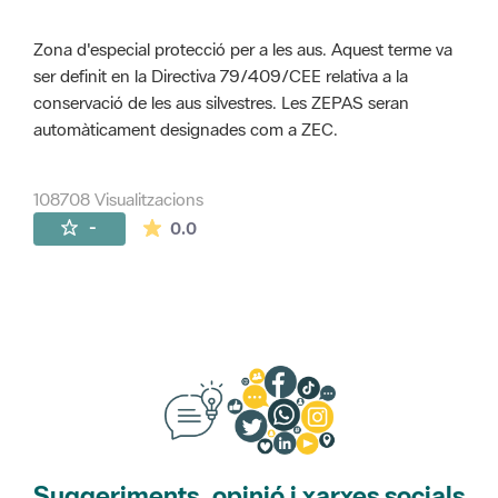
Zona d'especial protecció per a les aus. Aquest terme va
ser definit en la Directiva 79/409/CEE relativa a la
conservació de les aus silvestres. Les ZEPAS seran
automàticament designades com a ZEC.
108708 Visualitzacions
La mitjana de les valoracions és de 0 estr
-
0.0
Suggeriments, opinió i xarxes socials