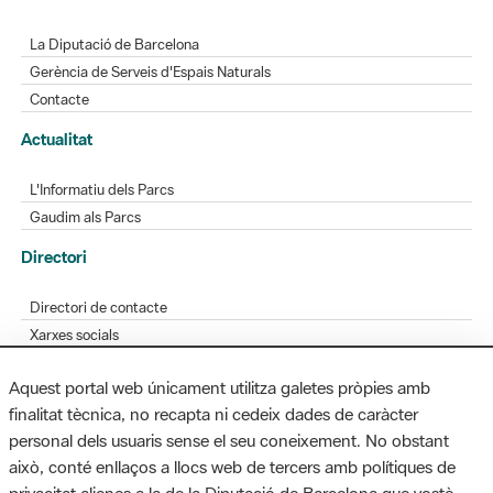
La Diputació de Barcelona
Gerència de Serveis d'Espais Naturals
Contacte
Actualitat
L'Informatiu dels Parcs
Gaudim als Parcs
Directori
Directori de contacte
Xarxes socials
Aplicacions mòbils
Aquest portal web únicament utilitza galetes pròpies amb
Bústia de suggeriments
finalitat tècnica, no recapta ni cedeix dades de caràcter
Opineu sobre els parcs
personal dels usuaris sense el seu coneixement. No obstant
això, conté enllaços a llocs web de tercers amb polítiques de