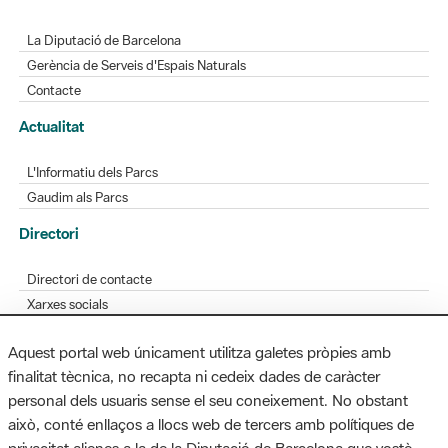
La Diputació de Barcelona
Gerència de Serveis d'Espais Naturals
Contacte
Actualitat
L'Informatiu dels Parcs
Gaudim als Parcs
Directori
Directori de contacte
Xarxes socials
Aplicacions mòbils
Aquest portal web únicament utilitza galetes pròpies amb
Bústia de suggeriments
finalitat tècnica, no recapta ni cedeix dades de caràcter
Opineu sobre els parcs
personal dels usuaris sense el seu coneixement. No obstant
això, conté enllaços a llocs web de tercers amb polítiques de