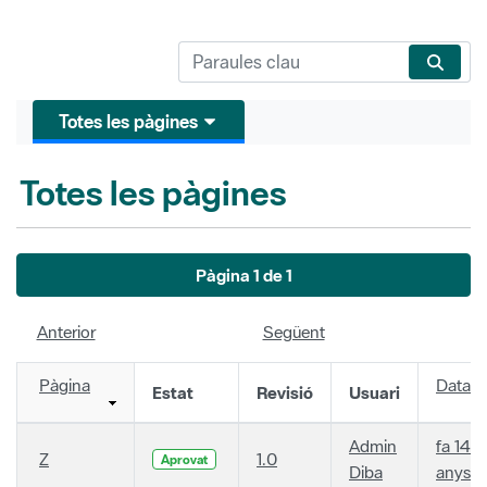
Totes les pàgines
Totes les pàgines
Pàgina 1 de 1
Anterior
Següent
Pàgina
Data
Estat
Revisió
Usuari
Admin
fa 14
Z
1.0
Aprovat
Diba
anys