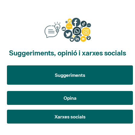
Suggeriments, opinió i xarxes socials
Suggeriments
Opina
Xarxes socials