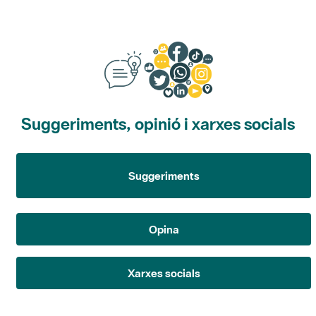
Suggeriments, opinió i xarxes socials
Suggeriments
Opina
Xarxes socials