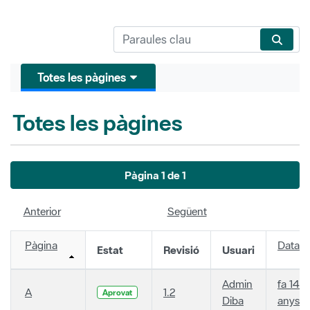
Totes les pàgines
Totes les pàgines
Pàgina 1 de 1
Anterior
Següent
Pàgina
Data
Estat
Revisió
Usuari
Admin
fa 14
A
1.2
Aprovat
Diba
anys