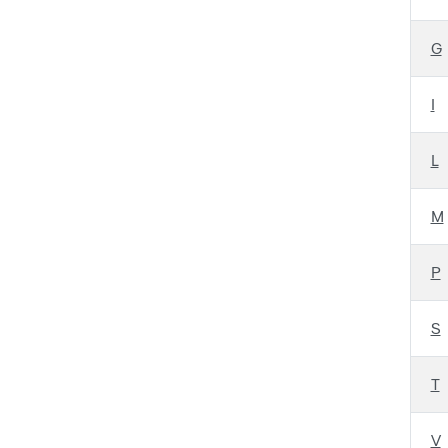
G
I
L
M
P
S
T
V