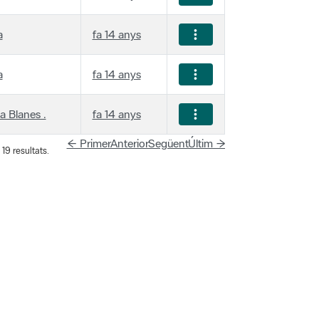
a
fa 14 anys
a
fa 14 anys
a Blanes .
fa 14 anys
← Primer
Anterior
Següent
Últim →
19 resultats.