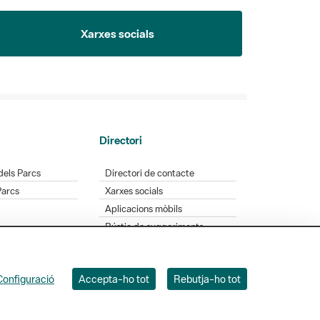
Xarxes socials
Directori
dels Parcs
Directori de contacte
Parcs
Xarxes socials
Aplicacions mòbils
Bústia de suggeriments
Opineu sobre els parcs
Configuració
Accepta-ho tot
Rebutja-ho tot
 Badajoz, 49. 08005 Barcelona. Tel. 934 022 428