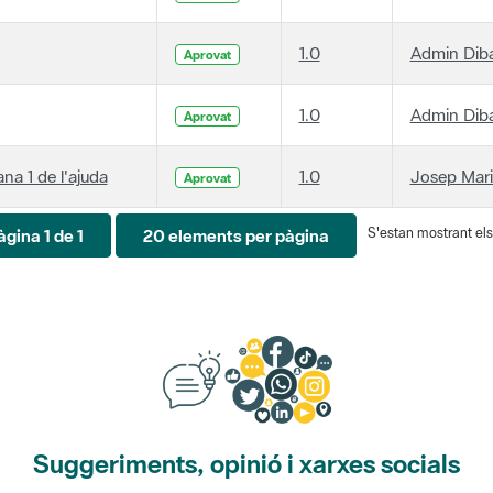
1.0
Admin Dib
Aprovat
1.0
Admin Dib
Aprovat
ana 1 de l'ajuda
1.0
Josep Mari
Aprovat
S'estan mostrant els 
àgina 1 de 1
20 elements per pàgina
Suggeriments, opinió i xarxes socials