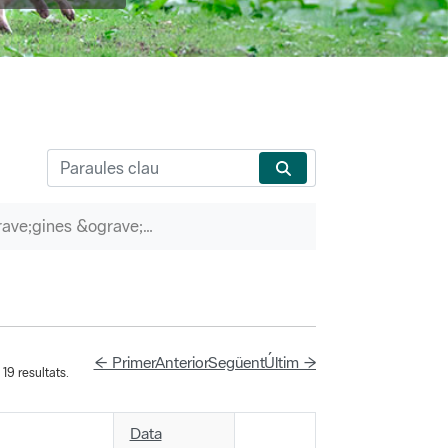
P&agrave;gines &ograve;rfenes
← Primer
Anterior
Següent
Últim →
19 resultats.
Data