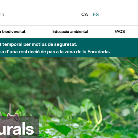
CA
ES
 biodiversitat
Educació ambiental
FAQS
ent temporal per motius de seguretat.
a d'una restricció de pas a la zona de la Foradada.
urals