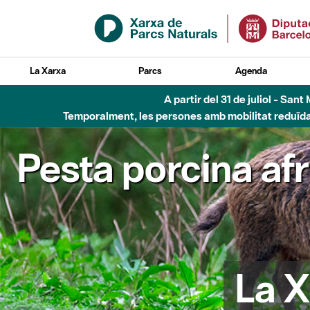
Salta al contingut principal
La Xarxa
Parcs
Agenda
A partir del 31 de juliol - Sa
Temporalment, les persones amb mobilitat reduïda n
Pesta porcina af
La X