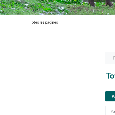
Totes les pàgines
To
P
Pà