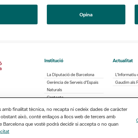
Opina
Institució
Actualitat
La Diputació de Barcelona
L'Informatiu 
Gerència de Serveis d'Espais
Gaudim als 
Naturals
Contacte
s amb finalitat tècnica, no recapta ni cedeix dades de caràcter
 obstant això, conté enllaços a llocs web de tercers amb
ó de Barcelona que vostè podrà decidir si accepta o no quan
Diputació de Barcelona. Edifici Llacuna, 1a planta.
citat
/ xarxaparcs@diba.cat