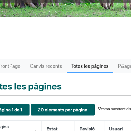
FrontPage
Canvis recents
Totes les pàgines
tes les pàgines
S'estan mostrant els 
àgina 1 de 1
20 elements per pàgina
gina
Estat
Revisió
Usuari