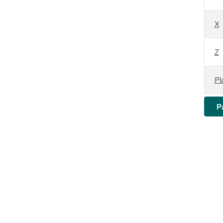
X
Z
Pl
P