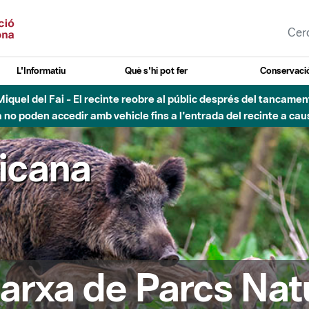
L'Informatiu
Què s'hi pot fer
Conservació
nt Miquel del Fai - El recinte reobre al públic després del tancam
o poden accedir amb vehicle fins a l'entrada del recinte a caus
ricana
arxa de Parcs Nat