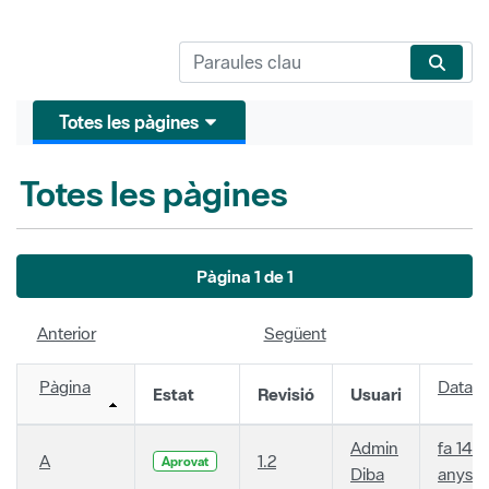
Totes les pàgines
Totes les pàgines
Pàgina 1 de 1
Anterior
Següent
Pàgina
Data
Estat
Revisió
Usuari
Admin
fa 14
A
1.2
Aprovat
Diba
anys