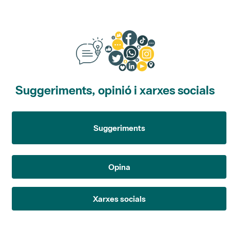
Suggeriments, opinió i xarxes socials
Suggeriments
Opina
Xarxes socials