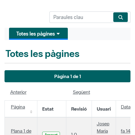
Totes les pàgines
Totes les pàgines
Pàgina 1 de 1
Anterior
Següent
Pàgina
Data
Estat
Revisió
Usuari
Josep
Plana 1 de
Maria
fa 14
1.0
Aprovat