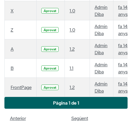
Admin
fa 14
X
1.0
Aprovat
Diba
anys
Admin
fa 14
Z
1.0
Aprovat
Diba
anys
Admin
fa 14
A
1.2
Aprovat
Diba
anys
Admin
fa 14
B
1.1
Aprovat
Diba
anys
Admin
fa 14
FrontPage
1.2
Aprovat
Diba
anys
Pàgina 1 de 1
Anterior
Següent