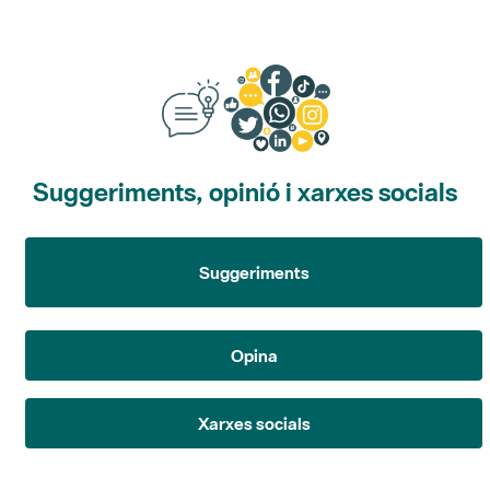
Suggeriments, opinió i xarxes socials
Suggeriments
Opina
Xarxes socials