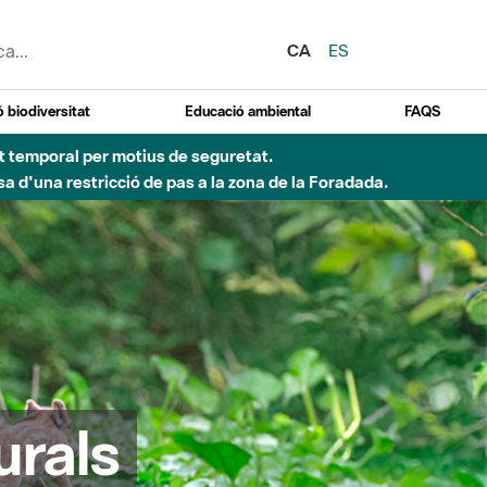
CA
ES
 biodiversitat
Educació ambiental
FAQS
 obres de construcció d'una passera sobre el riu
urals