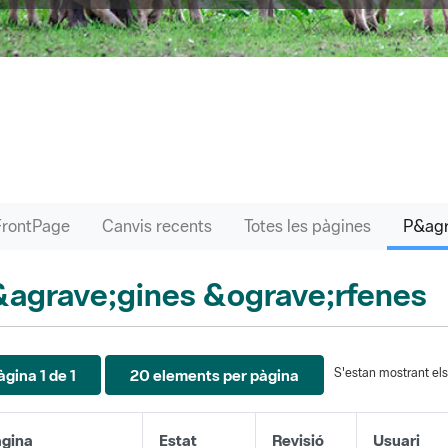
FrontPage
Canvis recents
Totes les pàgines
agrave;gines &ograve;rfenes
S'estan mostrant els 
àgina 1 de 1
20 elements per pàgina
gina
Estat
Revisió
Usuari