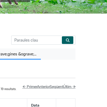
P&agrave;gines &ograve;rfenes
← Primer
Anterior
Següent
Últim →
19 resultats.
Data