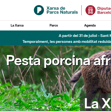
Salta al contingut principal
La Xarxa
Parcs
Agenda
Fins al desembre de 2026 - Parc Fluvial B
Pesta porcina af
La X