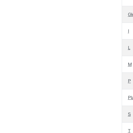
Gl
I
L
M
P
Pl
S
T