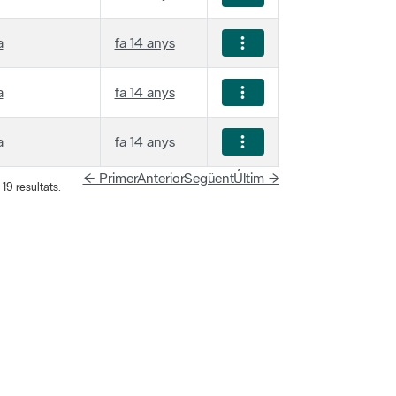
a
fa 14 anys
a
fa 14 anys
a
fa 14 anys
← Primer
Anterior
Següent
Últim →
19 resultats.