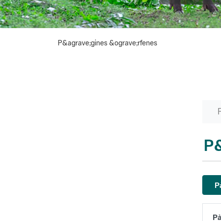
P&agrave;gines &ograve;rfenes
P&
P
Pà