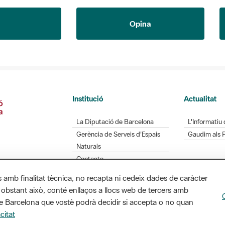
Opina
Institució
Actualitat
La Diputació de Barcelona
L'Informatiu 
Gerència de Serveis d'Espais
Gaudim als 
Naturals
Contacte
s amb finalitat tècnica, no recapta ni cedeix dades de caràcter
 obstant això, conté enllaços a llocs web de tercers amb
Diputació de Barcelona. Edifici Llacuna, 1a planta.
ó de Barcelona que vostè podrà decidir si accepta o no quan
/ xarxaparcs@diba.cat
citat