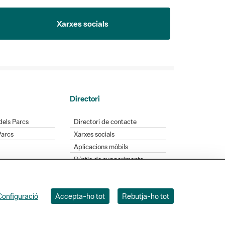
Xarxes socials
Directori
dels Parcs
Directori de contacte
Parcs
Xarxes socials
Aplicacions mòbils
Bústia de suggeriments
Opineu sobre els parcs
Configuració
Accepta-ho tot
Rebutja-ho tot
 Badajoz, 49. 08005 Barcelona. Tel. 934 022 428