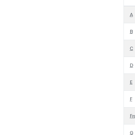
A
B
C
D
E
F
Fr
G