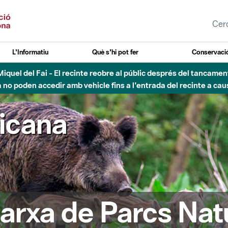
L'Informatiu
Què s'hi pot fer
Conservació
esòs - Afectacions a la llera del Parc Fluvial del Besòs degut a
ricana
arxa de Parcs Nat