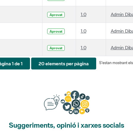
1.0
Admin Dib
Aprovat
1.0
Admin Dib
Aprovat
1.0
Admin Dib
Aprovat
S'estan mostrant els 
àgina 1 de 1
20 elements per pàgina
Suggeriments, opinió i xarxes socials