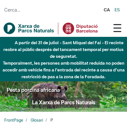
Salta al contingut principal
CA
ES
Fins al desembre de 2026 - Parc Fluvial Besòs -
Afectacions a la llera del Parc Fluvial del Besòs degut a
obres de construcció d'una passera sobre el riu
Pesta porcina africana
La Xarxa de Parcs Naturals
FrontPage
Glosari
P