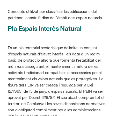
Pla Espais Interès Natural
És un pla territorial sectorial que delimita un conjunt
d'espais naturals d'elevat interès i els dota d'un règim
bàsic de protecció alhora que fomenta l'estabilitat del
món rural assegurant el menteniment i millora de les
activitats tradicionasl compatibles o necessàries per al
manteniment els valors naturals que es protegeixen. La
figura del PEIN va ser creada i regulada per la Llei
12/1985, de 13 de juny, d'espais naturals. El PEIN va ser
aprovat per Decret 328/92. El seu abast comprèn tot el
territori de Catalunya i les seves disposicions normatives
són d'obligatori compliment per a les administracions
públiques i per als particulars.
Més informació :
Cliqueu aquí
Pla d'ordenació