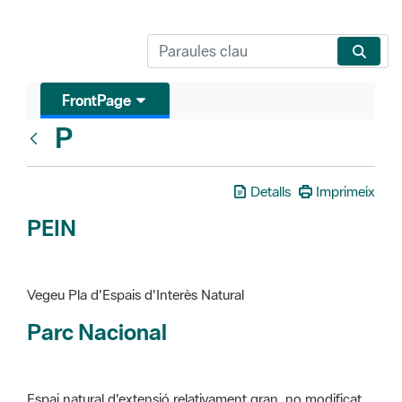
FrontPage
P
Glosari
Detalls
Imprimeix
PEIN
Vegeu Pla d'Espais d'Interès Natural
Parc Nacional
Espai natural d'extensió relativament gran, no modificat
essencialment per l'acció humana, que te interès científic,
paisatgístic i educatiu. La finalitat de la declaració és de
preservar-los de totes les intervencions que poden