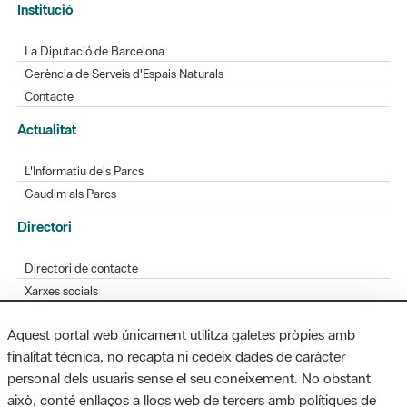
Gerència de Serveis d'Espais Naturals
Contacte
Actualitat
L'Informatiu dels Parcs
Gaudim als Parcs
Directori
Directori de contacte
Xarxes socials
Aplicacions mòbils
Bústia de suggeriments
Opineu sobre els parcs
Aquest portal web únicament utilitza galetes pròpies amb
finalitat tècnica, no recapta ni cedeix dades de caràcter
personal dels usuaris sense el seu coneixement. No obstant
MAPA WEB
AVÍS LEGAL
ACCESSIBILITAT
això, conté enllaços a llocs web de tercers amb polítiques de