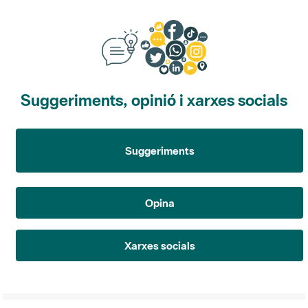
Suggeriments, opinió i xarxes socials
Suggeriments
Opina
Xarxes socials