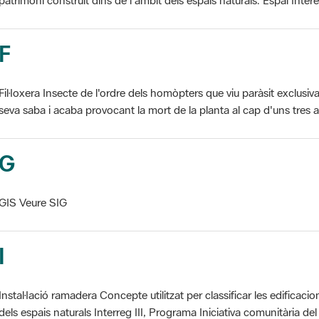
F
Fil·loxera Insecte de l'ordre dels homòpters que viu paràsit exclusi
seva saba i acaba provocant la mort de la planta al cap d'uns tres an
G
GIS Veure SIG
I
Instal·lació ramadera Concepte utilitzat per classificar les edificaci
dels espais naturals Interreg III, Programa Iniciativa comunitària del