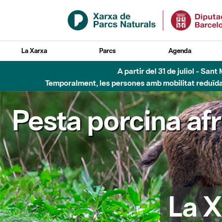
Salta al contingut principal
La Xarxa
Parcs
Agenda
Fins al desembre de 2026 - Parc Fluvial B
Pesta porcina af
La X