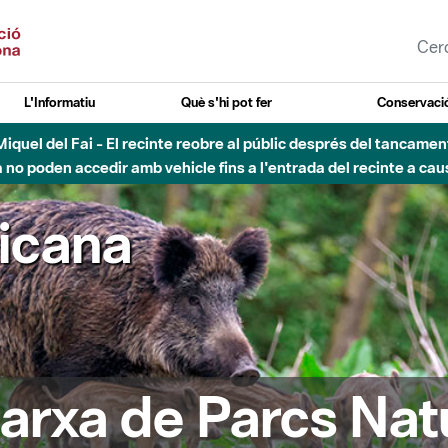
L'Informatiu
Què s'hi pot fer
Conservació
esòs - Afectacions a la llera del Parc Fluvial del Besòs degut a
ricana
arxa de Parcs Nat