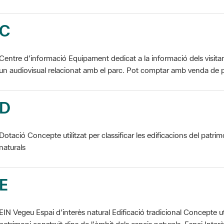
C
Centre d'informació Equipament dedicat a la informació dels visita
un audiovisual relacionat amb el parc. Pot comptar amb venda de p
D
Dotació Concepte utilitzat per classificar les edificacions del patrim
naturals
E
EIN Vegeu Espai d'interès natural Edificació tradicional Concepte util
patrimoni construït dins de l'àmbit dels espais naturals. Espai Interès