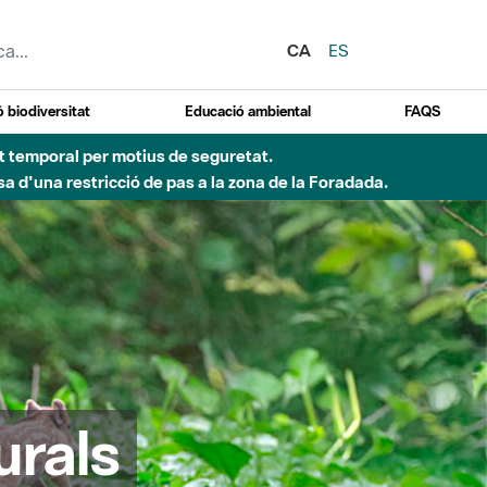
CA
ES
 biodiversitat
Educació ambiental
FAQS
 obres de construcció d'una passera sobre el riu
urals