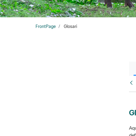
FrontPage
Glosari
Fr
Gl
Aqu
def