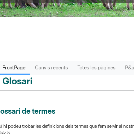
FrontPage
Canvis recents
Totes les pàgines
Glosari
ontPage
ossari de termes
í hi podeu trobar les definicions dels termes que fem servir al nos
inició