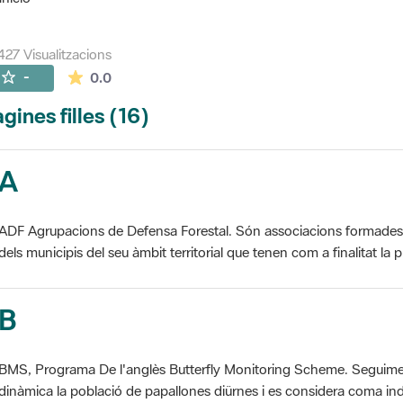
427 Visualitzacions
La mitjana de les valoracions és de 0 estrelles de
-
0.0
gines filles (16)
A
ADF Agrupacions de Defensa Forestal. Són associacions formades pe
dels municipis del seu àmbit territorial que tenen com a finalitat la pr
B
BMS, Programa De l'anglès Butterfly Monitoring Scheme. Seguime
dinàmica la població de papallones diürnes i es considera coma ind