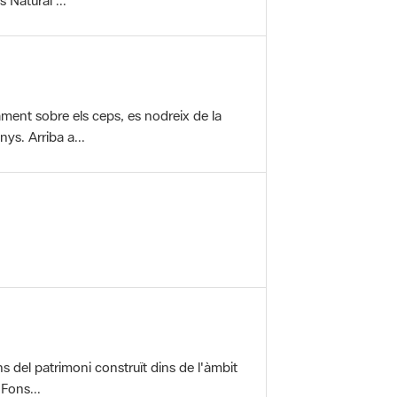
vament sobre els ceps, es nodreix de la
ys. Arriba a...
ons del patrimoni construït dins de l'àmbit
 Fons...