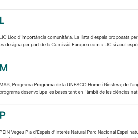
L
LIC Lloc d'importància comunitària. La llista d'espais proposats 
es designa per part de la Comissió Europea com a LIC si acull espèci
M
MAB, Programa Programa de la UNESCO Home i Biosfera; de l'an
programa desenvolupa les bases tant en l'àmbit de les ciències natur
P
PEIN Vegeu Pla d'Espais d'Interès Natural Parc Nacional Espai natu
modificat essencialment per l'acció humana, que te interès científic, p