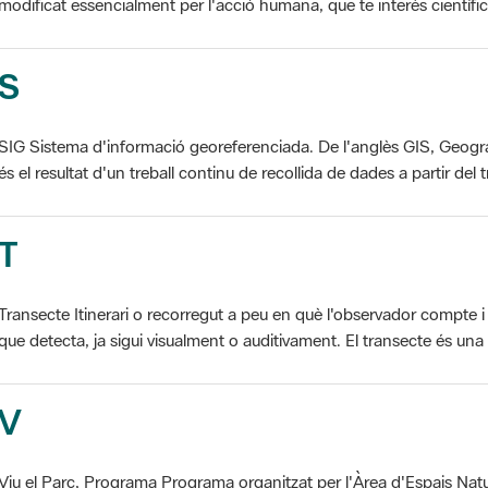
S
SIG Sistema d'informació georeferenciada. De l'anglès GIS, Geogr
és el resultat d'un treball continu de recollida de dades a partir del t
T
Transecte Itinerari o recorregut a peu en què l'observador compte i 
que detecta, ja sigui visualment o auditivament. El transecte és una d
V
Viu el Parc, Programa Programa organitzat per l'Àrea d'Espais Natu
col·laboració dels ajuntaments de l'àmbit de cada parc. El programa 