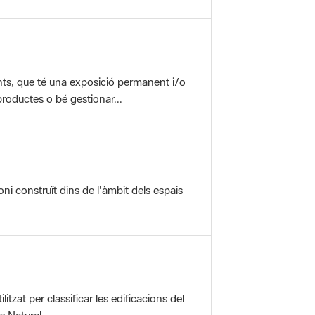
nts, que té una exposició permanent i/o
roductes o bé gestionar...
oni construït dins de l'àmbit dels espais
itzat per classificar les edificacions del
 Natural ...