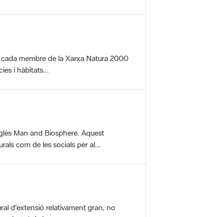
per cada membre de la Xarxa Natura 2000
es i hàbitats...
glès Man and Biosphere. Aquest
als com de les socials per al...
ral d'extensió relativament gran, no
aisatgístic i...