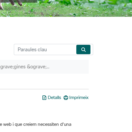
P&agrave;gines &ograve;rfenes
Detalls
Imprimeix
tre web i que creiem necessiten d'una