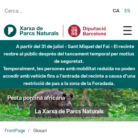
Salta al contingut principal
CA
ES
Fins al desembre de 2026 - Parc Fluvial Besòs -
Afectacions a la llera del Parc Fluvial del Besòs degut a
obres de construcció d'una passera sobre el riu
Pesta porcina africana
La Xarxa de Parcs Naturals
FrontPage
Glosari