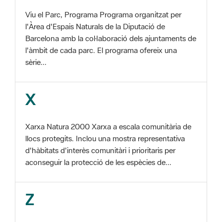
Barcelona amb la col·laboració dels ajuntaments de
l'àmbit de cada parc. El programa ofereix una
sèrie...
X
Xarxa Natura 2000 Xarxa a escala comunitària de
llocs protegits. Inclou una mostra representativa
d'hàbitats d'interès comunitàri i prioritaris per
aconseguir la protecció de les espècies de...
Z
ZEC Zona d'especial conservació. En la fase
tercera de Xarxa Natura 2000 els llocs
d'importància comunitària són designats com a