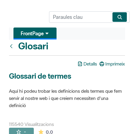
FrontPage
Glosari
FrontPage
Detalls
Imprimeix
Glossari de termes
Aquí hi podeu trobar les definicions dels termes que fem
servir al nostre web i que creiem necessiten d'una
definició
115540 Visualitzacions
La mitjana de les valoracions és de 0 estr
-
0.0
Pàgines filles (16)