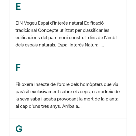
EIN Vegeu Espai d'interès natural Edificació
tradicional Concepte utilitzat per classificar les
edificacions del patrimoni construït dins de l'àmbit
dels espais naturals. Espai Interès Natural ...
F
Fil·loxera Insecte de l'ordre dels homòpters que viu
paràsit exclusivament sobre els ceps, es nodreix de
la seva saba i acaba provocant la mort de la planta
al cap d'uns tres anys. Arriba a...
G
GIS Veure SIG