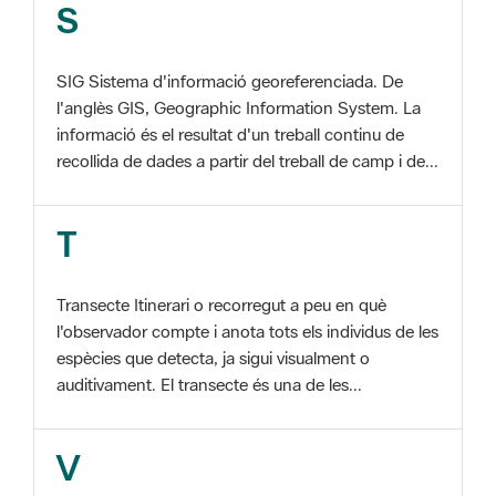
SIG Sistema d'informació georeferenciada. De
l'anglès GIS, Geographic Information System. La
informació és el resultat d'un treball continu de
recollida de dades a partir del treball de camp i de...
T
Transecte Itinerari o recorregut a peu en què
l'observador compte i anota tots els individus de les
espècies que detecta, ja sigui visualment o
auditivament. El transecte és una de les...
V
Viu el Parc, Programa Programa organitzat per
l'Àrea d'Espais Naturals de la Diputació de