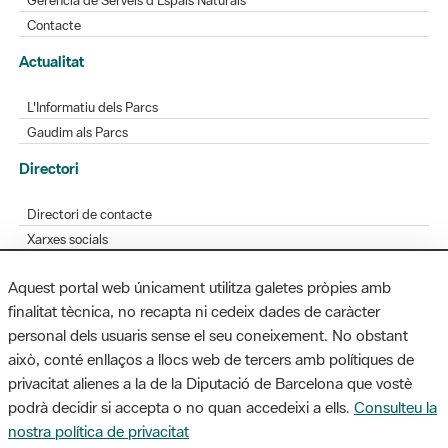
L'Informatiu dels Parcs
Gaudim als Parcs
Directori
Directori de contacte
Xarxes socials
Aplicacions mòbils
Bústia de suggeriments
Opineu sobre els parcs
Aquest portal web únicament utilitza galetes pròpies amb
finalitat tècnica, no recapta ni cedeix dades de caràcter
personal dels usuaris sense el seu coneixement. No obstant
MAPA WEB
AVÍS LEGAL
ACCESSIBILITAT
això, conté enllaços a llocs web de tercers amb polítiques de
privacitat alienes a la de la Diputació de Barcelona que vostè
Diputació de Barcelona. Edifici Llacuna, 1a planta. Badajoz, 49. 08005
podrà decidir si accepta o no quan accedeixi a ells.
Consulteu la
Barcelona. Tel. 934 022 428 / xarxaparcs@diba.cat
nostra política de privacitat