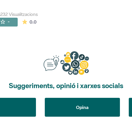
232 Visualitzacions
La mitjana de les valoracions és de 0 estrelles de
-
0.0
Suggeriments, opinió i xarxes socials
Opina