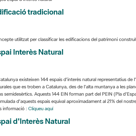
ificació tradicional
cepte utilitzat per classificar les edificacions del patrimoni construï
pai Interès Natural
atalunya existeixen 144 espais d'interès natural representatius de l
urales que es troben a Catalunya, des de l'alta muntanya a les planes
s semidesèrtics. Aquests 144 EIN forman part del PEIN (Pla d'Espais
mulada d'aquests espais equival aproximadament al 21% del nostre t
 informació :
Cliqueu aquí
pai d'Interès Natural