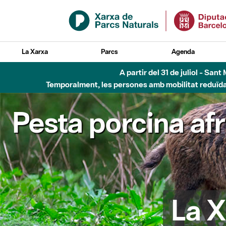
Salta al contingut principal
La Xarxa
Parcs
Agenda
Fins al desembre de 2026 - Parc Fluvial B
Pesta porcina af
La X