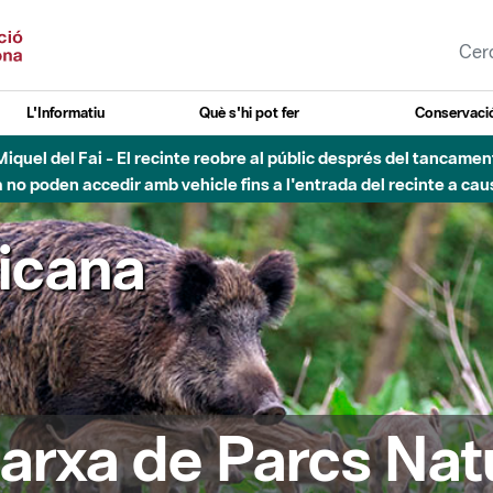
L'Informatiu
Què s'hi pot fer
Conservació
esòs - Afectacions a la llera del Parc Fluvial del Besòs degut a
ricana
arxa de Parcs Nat