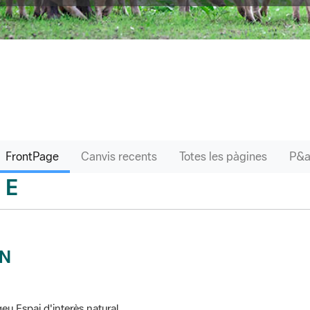
FrontPage
Canvis recents
Totes les pàgines
E
sari
IN
eu Espai d'interès natural