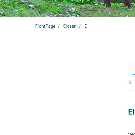
FrontPage
Glosari
E
Glo
E
Veg