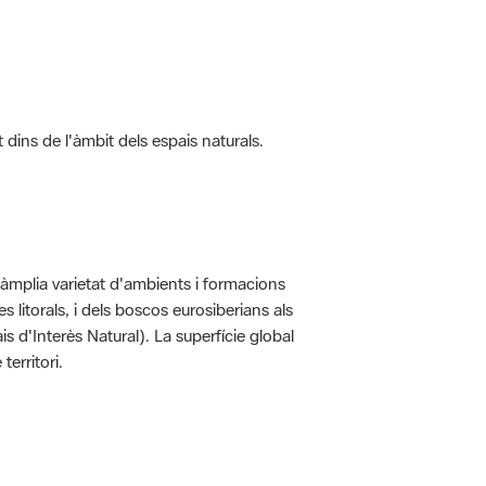
t dins de l'àmbit dels espais naturals.
'àmplia varietat d'ambients i formacions
 litorals, i dels boscos eurosiberians als
 d'Interès Natural). La superfície global
erritori.