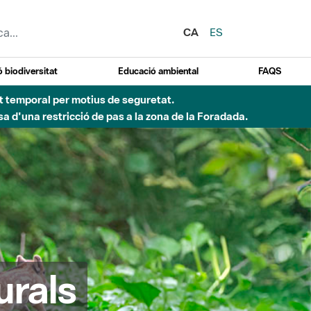
CA
ES
 biodiversitat
Educació ambiental
FAQS
 obres de construcció d'una passera sobre el riu
urals