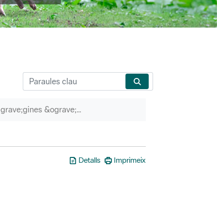
P&agrave;gines &ograve;rfenes
Detalls
Imprimeix