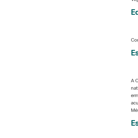
Ed
Con
Es
A C
nat
erm
acu
Més
Es