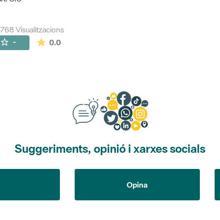
768 Visualitzacions
La mitjana de les valoracions és de 0 estrelles de
-
0.0
Suggeriments, opinió i xarxes socials
Opina