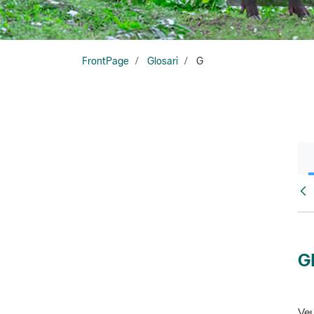
FrontPage
Glosari
G
Glo
G
Veu