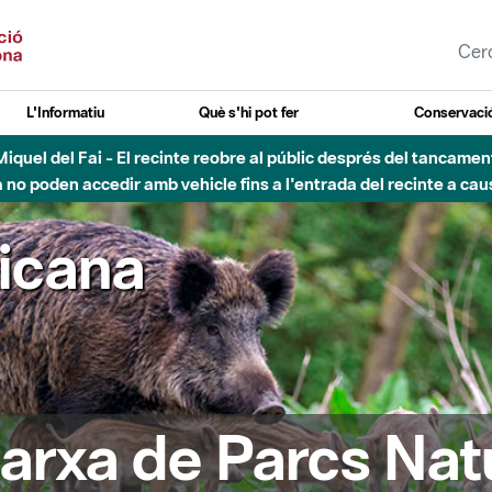
L'Informatiu
Què s'hi pot fer
Conservació
nt Miquel del Fai - El recinte reobre al públic després del tancam
o poden accedir amb vehicle fins a l'entrada del recinte a caus
ricana
arxa de Parcs Nat