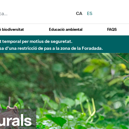
CA
ES
 biodiversitat
Educació ambiental
FAQS
ent temporal per motius de seguretat.
a d'una restricció de pas a la zona de la Foradada.
urals