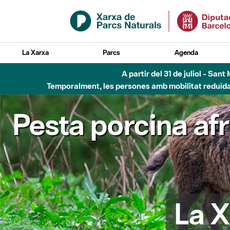
Salta al contingut principal
La Xarxa
Parcs
Agenda
A partir del 31 de juliol - Sa
Temporalment, les persones amb mobilitat reduïda n
Pesta porcina af
La X