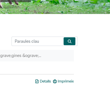
P&agrave;gines &ograve;rfenes
Detalls
Imprimeix