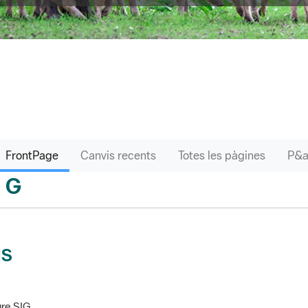
FrontPage
Canvis recents
Totes les pàgines
G
sari
IS
re SIG