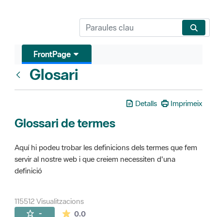
FrontPage
Glosari
FrontPage
Detalls
Imprimeix
Glossari de termes
Aquí hi podeu trobar les definicions dels termes que fem
servir al nostre web i que creiem necessiten d'una
definició
115512 Visualitzacions
La mitjana de les valoracions és de 0 estr
-
0.0
Pàgines filles (16)