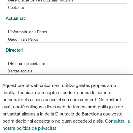
L'Informatiu dels Parcs
Gaudim als Parcs
Directori
Directori de contacte
Xarxes socials
Aplicacions mòbils
Bústia de suggeriments
Opineu sobre els parcs
Aquest portal web únicament utilitza galetes pròpies amb
finalitat tècnica, no recapta ni cedeix dades de caràcter
personal dels usuaris sense el seu coneixement. No obstant
MAPA WEB
AVÍS LEGAL
ACCESSIBILITAT
això, conté enllaços a llocs web de tercers amb polítiques de
privacitat alienes a la de la Diputació de Barcelona que vostè
Diputació de Barcelona. Edifici Llacuna, 1a planta. Badajoz, 49. 08005
podrà decidir si accepta o no quan accedeixi a ells.
Consulteu la
Barcelona. Tel. 934 022 428 / xarxaparcs@diba.cat
nostra política de privacitat