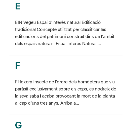
EIN Vegeu Espai d'interès natural Edificació
tradicional Concepte utilitzat per classificar les
edificacions del patrimoni construït dins de l'àmbit
dels espais naturals. Espai Interès Natural ...
F
Fil·loxera Insecte de l'ordre dels homòpters que viu
paràsit exclusivament sobre els ceps, es nodreix de
la seva saba i acaba provocant la mort de la planta
al cap d'uns tres anys. Arriba a...
G
GIS Veure SIG