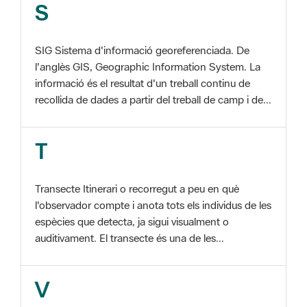
SIG Sistema d'informació georeferenciada. De
l'anglès GIS, Geographic Information System. La
informació és el resultat d'un treball continu de
recollida de dades a partir del treball de camp i de...
T
Transecte Itinerari o recorregut a peu en què
l'observador compte i anota tots els individus de les
espècies que detecta, ja sigui visualment o
auditivament. El transecte és una de les...
V
Viu el Parc, Programa Programa organitzat per
l'Àrea d'Espais Naturals de la Diputació de