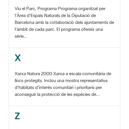
Barcelona amb la col·laboració dels ajuntaments de
l'àmbit de cada parc. El programa ofereix una
sèrie...
X
Xarxa Natura 2000 Xarxa a escala comunitària de
llocs protegits. Inclou una mostra representativa
d'hàbitats d'interès comunitàri i prioritaris per
aconseguir la protecció de les espècies de...
Z
ZEC Zona d'especial conservació. En la fase
tercera de Xarxa Natura 2000 els llocs
d'importància comunitària són designats com a