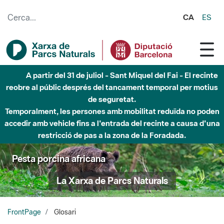
Salta al contingut principal
CA
ES
Fins al desembre de 2026 - Parc Fluvial Besòs -
Afectacions a la llera del Parc Fluvial del Besòs degut a
obres de construcció d'una passera sobre el riu
Pesta porcina africana
La Xarxa de Parcs Naturals
FrontPage
Glosari