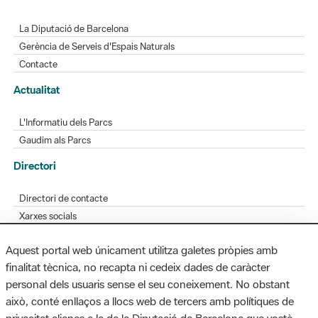
La Diputació de Barcelona
Gerència de Serveis d'Espais Naturals
Contacte
Actualitat
L'Informatiu dels Parcs
Gaudim als Parcs
Directori
Directori de contacte
Xarxes socials
Aplicacions mòbils
Aquest portal web únicament utilitza galetes pròpies amb
Bústia de suggeriments
finalitat tècnica, no recapta ni cedeix dades de caràcter
Opineu sobre els parcs
personal dels usuaris sense el seu coneixement. No obstant
això, conté enllaços a llocs web de tercers amb polítiques de