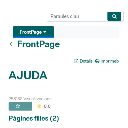
FrontPage
FrontPage
Vés enrere
Detalls
Imprimeix
AJUDA
253132 Visualitzacions
La mitjana de les valoracions és de 0 estr
-
0.0
Pàgines filles (2)