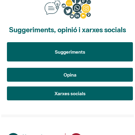
Suggeriments, opinió i xarxes socials
Suggeriments
Opina
Xarxes socials